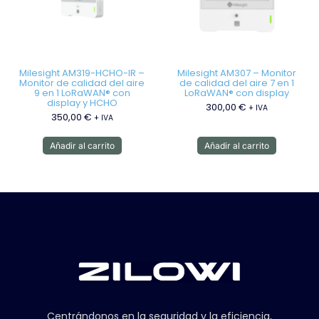
Milesight AM319-HCHO-IR –
Milesight AM307 – Monitor
Monitor de calidad del aire
de calidad del aire 7 en 1
9 en 1 LoRaWAN® con
LoRaWAN® con display
display y HCHO
300,00
€
+ IVA
350,00
€
+ IVA
Añadir al carrito
Añadir al carrito
Centrándonos en la seguridad y la eficiencia,