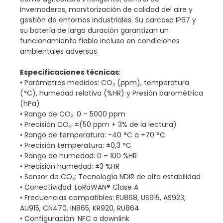
invernaderos, monitorización de calidad del aire y
gestión de entornos industriales. Su carcasa IP67 y
su batería de larga duración garantizan un
funcionamiento fiable incluso en condiciones
ambientales adversas.
Especificaciones técnicas
:
• Parámetros medidos: CO₂ (ppm), temperatura
(°C), humedad relativa (%HR) y Presión barométrica
(hPa)
• Rango de CO₂: 0 – 5000 ppm
• Precisión CO₂: ±(50 ppm + 3% de la lectura)
• Rango de temperatura: -40 °C a +70 °C
• Precisión temperatura: ±0,3 °C
• Rango de humedad: 0 – 100 %HR
• Precisión humedad: ±3 %HR
• Sensor de CO₂: Tecnología NDIR de alta estabilidad
• Conectividad: LoRaWAN® Clase A
• Frecuencias compatibles: EU868, US915, AS923,
AU915, CN470, IN865, KR920, RU864
• Configuración: NFC o downlink