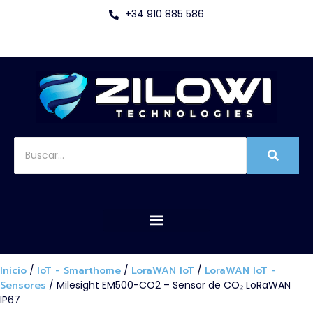
+34 910 885 586
Inicio
/
IoT - Smarthome
/
LoraWAN IoT
/
LoraWAN IoT -
Sensores
/ Milesight EM500-CO2 – Sensor de CO₂ LoRaWAN
IP67