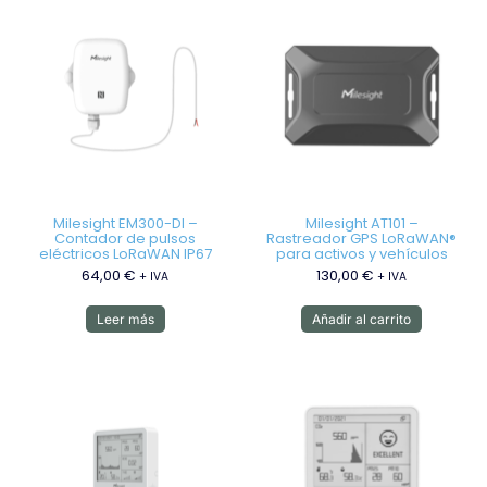
Milesight EM300-DI –
Milesight AT101 –
Contador de pulsos
Rastreador GPS LoRaWAN®
eléctricos LoRaWAN IP67
para activos y vehículos
64,00
€
130,00
€
+ IVA
+ IVA
Leer más
Añadir al carrito