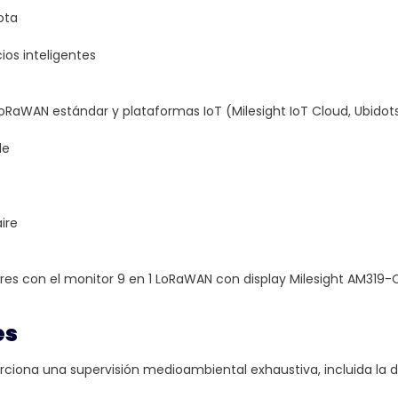
ota
cios inteligentes
RaWAN estándar y plataformas IoT (Milesight IoT Cloud, Ubidots
le
ire
ores con el monitor 9 en 1 LoRaWAN con display Milesight AM319-O3:
es
orciona una supervisión medioambiental exhaustiva, incluida la 