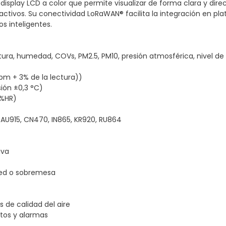
display LCD a color que permite visualizar de forma clara y di
ctivos. Su conectividad LoRaWAN® facilita la integración en pla
os inteligentes.
ra, humedad, COVs, PM2.5, PM10, presión atmosférica, nivel de l
pm + 3% de la lectura))
ión ±0,3 °C)
 %HR)
 AU915, CN470, IN865, KR920, RU864
iva
red o sobremesa
 de calidad del aire
atos y alarmas