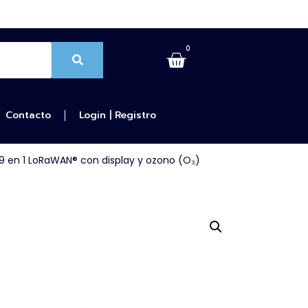
0
Contacto
Login | Registro
 9 en 1 LoRaWAN® con display y ozono (O₃)