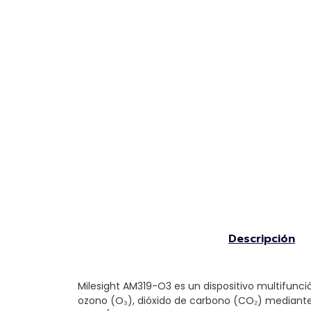
Descripción
Milesight AM319-O3 es un dispositivo multifunci
ozono (O₃), dióxido de carbono (CO₂) mediante