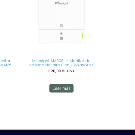
onitor
Milesight AM308L – Monitor de
RaWAN®
calidad del aire 8 en 1 LoRaWAN®
320,00
€
+ IVA
Leer más