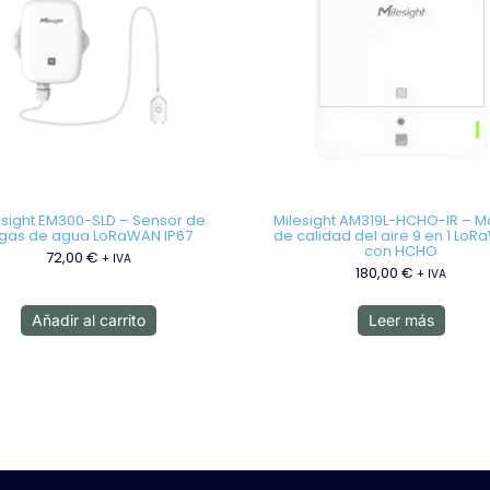
esight EM300-SLD – Sensor de
Milesight AM319L-HCHO-IR – M
ugas de agua LoRaWAN IP67
de calidad del aire 9 en 1 Lo
con HCHO
72,00
€
+ IVA
180,00
€
+ IVA
Añadir al carrito
Leer más