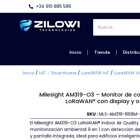
+34 910 885 586
Inicio
Tienda
Distrib
Inicio
/
IoT - Smarthome
/
LoraWAN IoT
/
LoraWAN Io
Milesight AM319-O3 – Monitor de cal
LoRaWAN® con display y o
SKU :
MLS-AM319-868M
El Milesight AM319-O3 LoRaWAN® Indoor Air Quality
monitorización ambiental 9 en 1 con detección d
y pantalla integrada, ideal para edificios inteligent