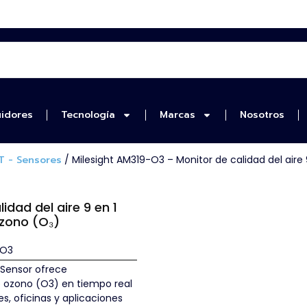
uidores
Tecnología
Marcas
Nosotros
T - Sensores
/ Milesight AM319-O3 – Monitor de calidad del aire
idad del aire 9 en 1
zono (O₃)
-O3
 Sensor ofrece
e ozono (O3) en tiempo real
es, oficinas y aplicaciones