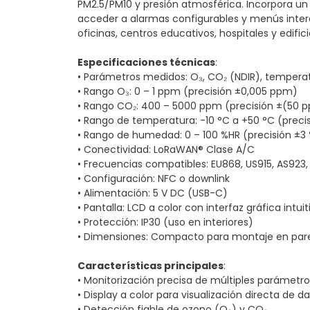
PM2.5/PM10 y presión atmosférica. Incorpora un 
acceder a alarmas configurables y menús intera
oficinas, centros educativos, hospitales y edifici
Especificaciones técnicas
:
• Parámetros medidos: O₃, CO₂ (NDIR), temperatu
• Rango O₃: 0 – 1 ppm (precisión ±0,005 ppm)
• Rango CO₂: 400 – 5000 ppm (precisión ±(50 p
• Rango de temperatura: -10 °C a +50 °C (precis
• Rango de humedad: 0 – 100 %HR (precisión ±3
• Conectividad: LoRaWAN® Clase A/C
• Frecuencias compatibles: EU868, US915, AS923,
• Configuración: NFC o downlink
• Alimentación: 5 V DC (USB-C)
• Pantalla: LCD a color con interfaz gráfica intuit
• Protección: IP30 (uso en interiores)
• Dimensiones: Compacto para montaje en pa
Características principales
:
• Monitorización precisa de múltiples parámetros
• Display a color para visualización directa de d
• Detección fiable de ozono (O₃) y CO₂