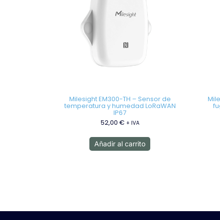
Milesight EM300-TH – Sensor de
Mil
temperatura y humedad LoRaWAN
f
IP67
52,00
€
+ IVA
Añadir al carrito