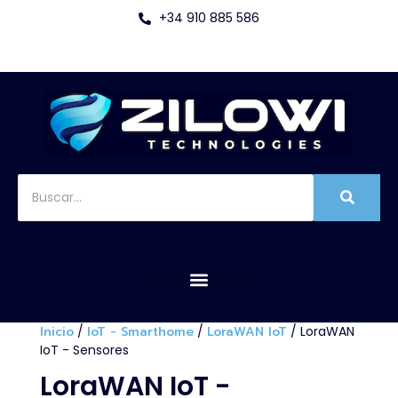
+34 910 885 586
Inicio
/
IoT - Smarthome
/
LoraWAN IoT
/ LoraWAN
IoT - Sensores
LoraWAN IoT -