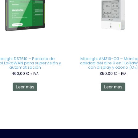
lesight DS7610 – Pantalla de
Milesight AM319-O3 – Monito
ol LoRaWAN para supervisión y
calidad del aire 9 en 1 LoRa
automatización
con display y ozono (O₃)
460,00
€
350,00
€
+ IVA
+ IVA
Leer más
Leer más