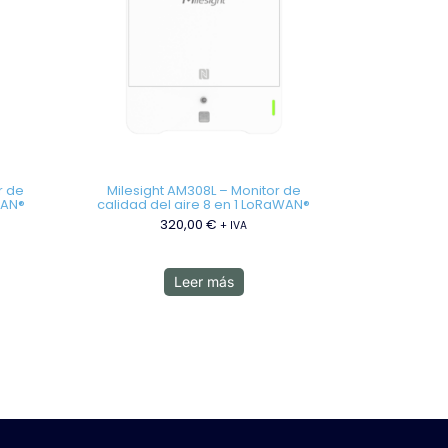
r de
Milesight AM308L – Monitor de
WAN®
calidad del aire 8 en 1 LoRaWAN®
320,00
€
+ IVA
Leer más