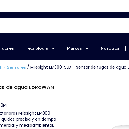
uidores
Tecnología
Marcas
Nosotros
T - Sensores
/ Milesight EM300-SLD – Sensor de fugas de agua
gas de agua LoRaWAN
68M
xteriores Milesight EM300-
íquidos precisa y en tiempo
comercial y medioambiental.