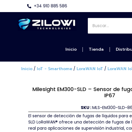
+34 910 885 586
Inicio
Tienda
Distrib
Inicio
/
IoT - Smarthome
/
LoraWAN IoT
/
LoraWAN Io
Milesight EM300-SLD – Sensor de fu
IP67
SKU :
MLS-EM300-SLD-8
El sensor de detección de fugas de líquidos para e
SLD LoRaWAN® ofrece una detección de fugas de l
real para aplicaciones de supervisión industrial, 