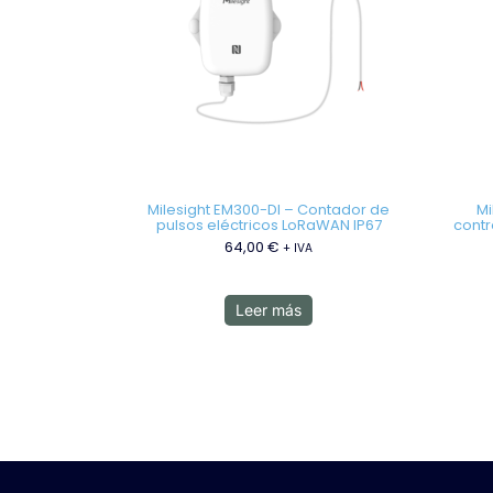
Milesight EM300-DI – Contador de
Mi
pulsos eléctricos LoRaWAN IP67
contr
64,00
€
+ IVA
Leer más