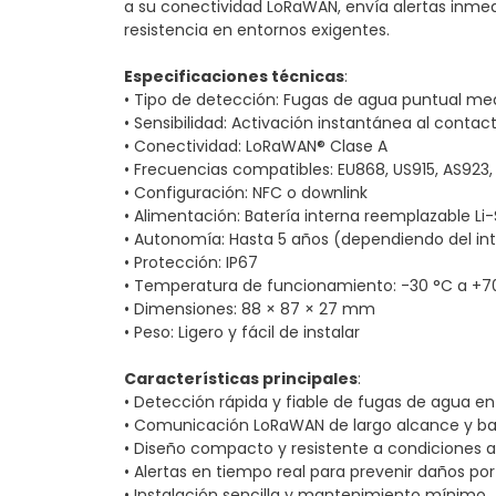
a su conectividad LoRaWAN, envía alertas inmed
resistencia en entornos exigentes.
Especificaciones técnicas
:
• Tipo de detección: Fugas de agua puntual me
• Sensibilidad: Activación instantánea al conta
• Conectividad: LoRaWAN® Clase A
• Frecuencias compatibles: EU868, US915, AS923,
• Configuración: NFC o downlink
• Alimentación: Batería interna reemplazable L
• Autonomía: Hasta 5 años (dependiendo del int
• Protección: IP67
• Temperatura de funcionamiento: -30 °C a +7
• Dimensiones: 88 × 87 × 27 mm
• Peso: Ligero y fácil de instalar
Características principales
:
• Detección rápida y fiable de fugas de agua e
• Comunicación LoRaWAN de largo alcance y b
• Diseño compacto y resistente a condiciones 
• Alertas en tiempo real para prevenir daños po
• Instalación sencilla y mantenimiento mínimo