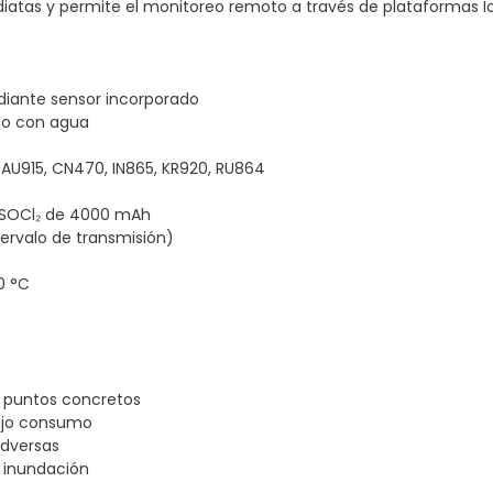
iatas y permite el monitoreo remoto a través de plataformas IoT
diante sensor incorporado
cto con agua
 AU915, CN470, IN865, KR920, RU864
i-SOCl₂ de 4000 mAh
ervalo de transmisión)
0 °C
n puntos concretos
ajo consumo
adversas
r inundación