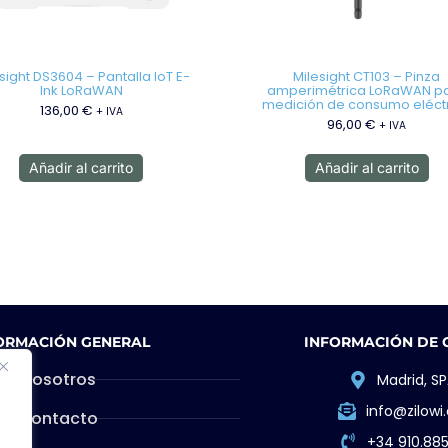
sight DS3604 – Pantalla IoT E-
Milesight CT103 – Pinza
Ink LoRaWAN
amperimétrica LoRaWAN p
medición de consumo eléct
136,00
€
+ IVA
96,00
€
+ IVA
Añadir al carrito
Añadir al carrito
ORMACIÓN GENERAL
INFORMACIÓN DE
Nosotros
Madrid, SP
info@zilow
Contacto
+34 910.88