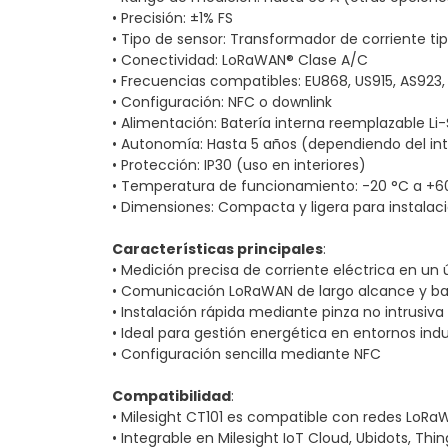
• Precisión: ±1% FS
• Tipo de sensor: Transformador de corriente ti
• Conectividad: LoRaWAN® Clase A/C
• Frecuencias compatibles: EU868, US915, AS923,
• Configuración: NFC o downlink
• Alimentación: Batería interna reemplazable Li
• Autonomía: Hasta 5 años (dependiendo del int
• Protección: IP30 (uso en interiores)
• Temperatura de funcionamiento: -20 °C a +6
• Dimensiones: Compacta y ligera para instalaci
Características principales
:
• Medición precisa de corriente eléctrica en un 
• Comunicación LoRaWAN de largo alcance y b
• Instalación rápida mediante pinza no intrusiva
• Ideal para gestión energética en entornos indu
• Configuración sencilla mediante NFC
Compatibilidad
:
• Milesight CT101 es compatible con redes LoRa
• Integrable en Milesight IoT Cloud, Ubidots, Thi