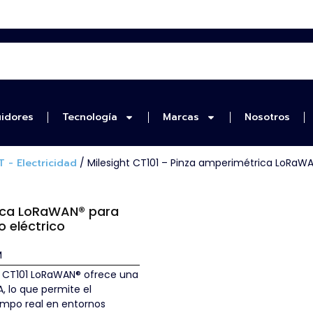
uidores
Tecnología
Marcas
Nosotros
 - Electricidad
/ Milesight CT101 – Pinza amperimétrica LoRaW
rica LoRaWAN® para
 eléctrico
M
ht CT101 LoRaWAN® ofrece una
, lo que permite el
iempo real en entornos