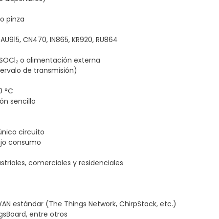
po pinza
 AU915, CN470, IN865, KR920, RU864
-SOCl₂ o alimentación externa
ervalo de transmisión)
0 °C
ón sencilla
único circuito
ajo consumo
striales, comerciales y residenciales
WAN estándar (The Things Network, ChirpStack, etc.)
ngsBoard, entre otros