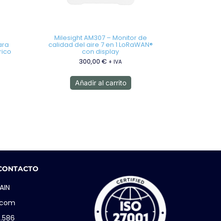
Milesight AM307 – Monitor de
ara
calidad del aire 7 en 1 LoRaWAN®
rico
con display
300,00
€
+ IVA
Añadir al carrito
 CONTACTO
AIN
i.com
5.586