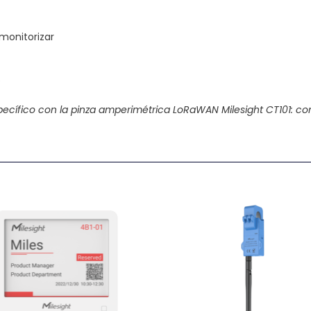
 monitorizar
o
ecífico con la pinza amperimétrica LoRaWAN Milesight CT101: comp