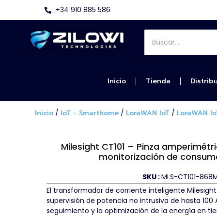
+34 910 885 586
Inicio
Tienda
Distrib
Inicio
/
IoT - Smarthome
/
LoraWAN IoT
/
LoraWAN IoT
Milesight CT101 – Pinza amperimét
monitorización de consumo
SKU :
MLS-CT101-868
El transformador de corriente inteligente Milesig
supervisión de potencia no intrusiva de hasta 100 A
seguimiento y la optimización de la energía en t