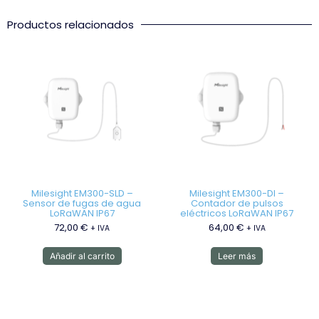
Productos relacionados
Milesight EM300-SLD –
Milesight EM300-DI –
Sensor de fugas de agua
Contador de pulsos
LoRaWAN IP67
eléctricos LoRaWAN IP67
72,00
€
64,00
€
+ IVA
+ IVA
Añadir al carrito
Leer más