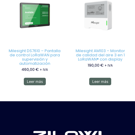
Milesight DS7610 – Pantalla
Milesight AM103 – Monitor
de control LoRaWAN para
de calidad del aire 3 en 1
supervisión y
LoRaWAN® con display
automatización
190,00
€
+ IVA
460,00
€
+ IVA
Leer más
Leer más