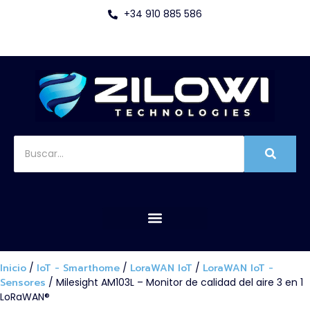
+34 910 885 586
Inicio
/
IoT - Smarthome
/
LoraWAN IoT
/
LoraWAN IoT -
Sensores
/ Milesight AM103L – Monitor de calidad del aire 3 en 1
LoRaWAN®