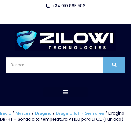
+34 910 885 586
Inicio
/
Marcas
/
Dragino
/
Dragino IoT - Sensores
/ Dragino
DR-HT – Sonda alta temperatura PT100 para LTC2 (1 unidad)