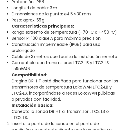
Protección: IP68
Longitud de cable: 3 m
Dimensiones de la punta: ø4,5 × 30 mm
Peso: aprox. 55 g
Características principales:
Rango extremo de temperatura (–70 °C a +450 °C)
Sensor PT100 clase A para máxima precisión
Construcción impermeable (IP68) para uso
prolongado
Cable de 3 metros que facilita la instalación remota
Compatible con transmisores LTC2‑LB y LTC2‑LS
LoRaWAN
Compatibilidad:
Dragino DR-HT está diseñada para funcionar con los
transmisores de temperatura LoRaWAN LTC2‑LB y
LTC2‑LS, incorporándose a redes LoRaWAN públicas
o privadas con facilidad
.
Instalación básica:
Conecta la sonda DR‑HT al transmisor LTC2‑LB o
LTC2‑LS.
Inserta la punta de la sonda en el punto de
medición en contacto directo con la superficie o