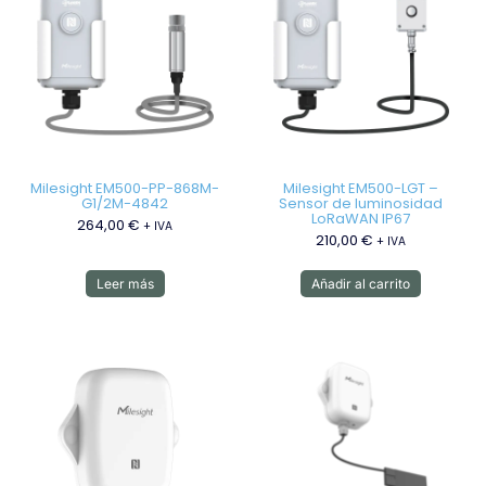
Milesight EM500-PP-868M-
Milesight EM500-LGT –
G1/2M-4842
Sensor de luminosidad
LoRaWAN IP67
264,00
€
+ IVA
210,00
€
+ IVA
Leer más
Añadir al carrito