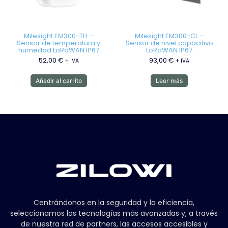
Milesight EM300-TH –
Milesight EM300-CL –
Sensor de temperatura y
Sensor de nivel capacitivo
humedad LoRaWAN IP67
LoRaWAN IP67
52,00
€
93,00
€
+ IVA
+ IVA
Añadir al carrito
Leer más
Centrándonos en la seguridad y la eficiencia,
seleccionamos las tecnologías más avanzadas y, a través
de nuestra red de partners, las accesos accesibles y