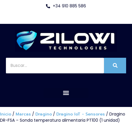
+34 910 885 586
Inicio
/
Marcas
/
Dragino
/
Dragino IoT - Sensores
/ Dragino
DR-FSA – Sonda temperatura alimentaria PT100 (1 unidad)