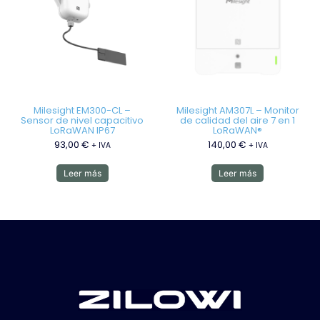
Milesight EM300-CL –
Milesight AM307L – Monitor
Sensor de nivel capacitivo
de calidad del aire 7 en 1
LoRaWAN IP67
LoRaWAN®
93,00
€
140,00
€
+ IVA
+ IVA
Leer más
Leer más