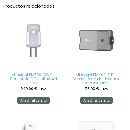
Productos relacionados
Milesight EM500-CO2 –
Milesight EM400-TLD –
Sensor de CO₂ LoRaWAN
Sensor láser de distancia
IP67
LoRaWAN IP67
240,00
€
116,00
€
+ IVA
+ IVA
Añadir al carrito
Añadir al carrito