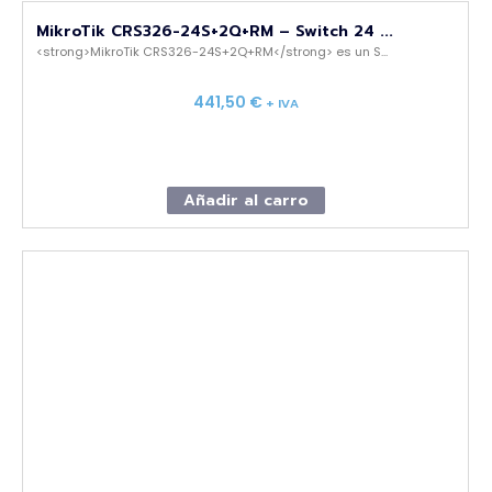
MikroTik CRS326-24S+2Q+RM – Switch 24 ...
<strong>MikroTik CRS326-24S+2Q+RM</strong> es un S...
441,50
€
+ IVA
Añadir al carro