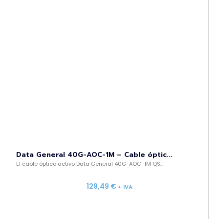
Data General 40G-AOC-1M – Cable óptic...
El cable óptico activo Data General 40G-AOC-1M QS...
129,49
€
+ IVA