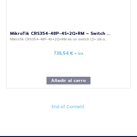
MikroTik CRS354-48P-4S+2Q+RM – Switch ...
MikroTik CRS354-48P-4S+2Q+RM es un switch L2+ de a...
736,54
€
+ IVA
Añadir al carro