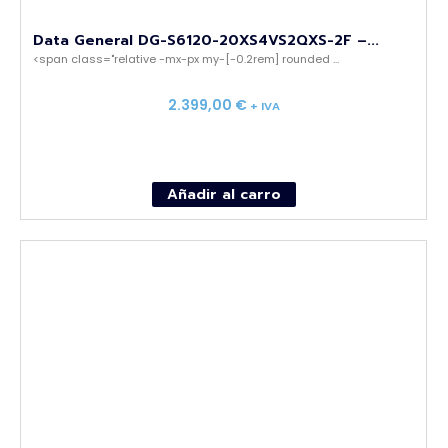
Data General DG-S6120-20XS4VS2QXS-2F –...
<span class="relative -mx-px my-[-0.2rem] rounded ...
2.399,00
€
+ IVA
Añadir al carro