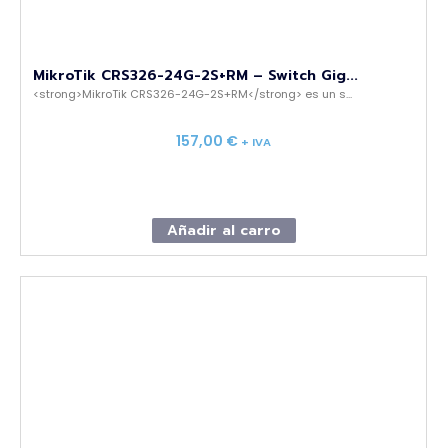
MikroTik CRS326-24G-2S+RM – Switch Gig...
<strong>MikroTik CRS326-24G-2S+RM</strong> es un s...
157,00
€
+ IVA
Añadir al carro