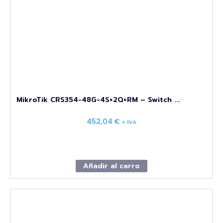
...
MikroTik CRS354-48G-4S+2Q+RM – Switch ...
452,04
€
+ IVA
Añadir al carro