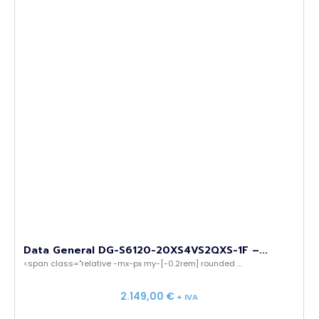
Data General DG-S6120-20XS4VS2QXS-1F –...
<span class="relative -mx-px my-[-0.2rem] rounded ...
2.149,00
€
+ IVA