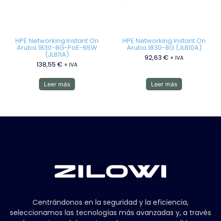
HPE Networking Instant On
HPE Networking Instant On
Aruba 1830-8G-PoE-65W
Aruba 1830-8G (JL810A)
(JL811A)
92,63
€
+ IVA
138,55
€
+ IVA
Leer más
Leer más
Centrándonos en la seguridad y la eficiencia,
seleccionamos las tecnologías más avanzadas y, a través