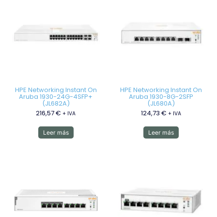
HPE Networking Instant On
HPE Networking Instant On
Aruba 1930-24G-4SFP+
Aruba 1930-8G-2SFP
(JL682A)
(JL680A)
216,57
€
124,73
€
+ IVA
+ IVA
Leer más
Leer más