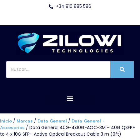
+34 910 885 586
Inicio
/
Marcas
/
Data General
/
Data General -
Accesorios
/ Data General 40G-4x10G-AOC-3M – 40G QSFP+
to 4 x 10G SFP+ Active Optical Breakout Cable 3 m (9ft)