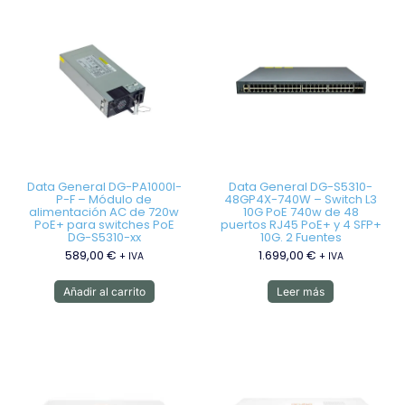
Data General DG-PA1000I-
Data General DG-S5310-
P-F – Módulo de
48GP4X-740W – Switch L3
alimentación AC de 720w
10G PoE 740w de 48
PoE+ para switches PoE
puertos RJ45 PoE+ y 4 SFP+
DG-S5310-xx
10G. 2 Fuentes
589,00
€
1.699,00
€
+ IVA
+ IVA
Añadir al carrito
Leer más