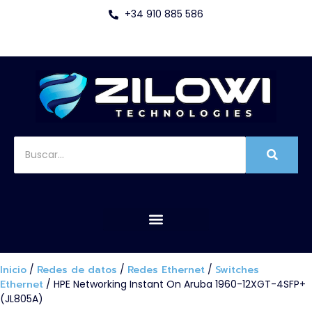
+34 910 885 586
Inicio
/
Redes de datos
/
Redes Ethernet
/
Switches
Ethernet
/ HPE Networking Instant On Aruba 1960-12XGT-4SFP+
(JL805A)