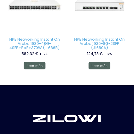
HPE Networking Instant On
HPE Networking Instant On
Aruba 1930-48G-
Aruba 1930-8G-2SFP
4SFP+PoE+370W (JL686B)
(JL680A)
582,32
€
124,73
€
+ IVA
+ IVA
Leer más
Leer más