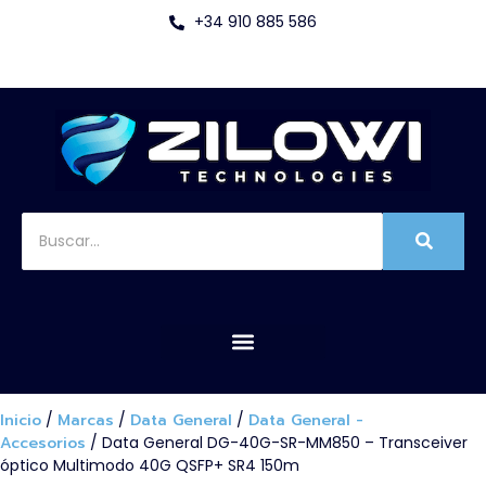
+34 910 885 586
Inicio
/
Marcas
/
Data General
/
Data General -
Accesorios
/ Data General DG-40G-SR-MM850 – Transceiver
óptico Multimodo 40G QSFP+ SR4 150m