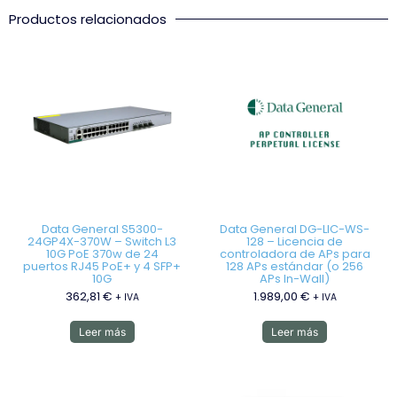
Productos relacionados
Data General S5300-
Data General DG-LIC-WS-
24GP4X-370W – Switch L3
128 – Licencia de
10G PoE 370w de 24
controladora de APs para
puertos RJ45 PoE+ y 4 SFP+
128 APs estándar (o 256
10G
APs In-Wall)
362,81
€
1.989,00
€
+ IVA
+ IVA
Leer más
Leer más