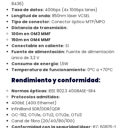
8436)
Tasa de datos:
40Gbps (4x 10Gbps lanes)
Longitud de onda:
850nm láser VCSEL
Tipo de conector:
Conector óptico MTP/MPO
Distancia de transmisión:
100m en OM3 MMF
150m en OM4 MMF
Conectable en caliente:
Sí
Fuente de alimentación:
Fuente de alimentación
única de 3,3 V
Consumo de energía:
1,5W
Temperatura de funcionamiento:
0°C a +70°C
Rendimiento y conformidad:
Normas ópticas:
IEEE 802.3 40GBASE-SR4
Protocolos admitidos:
40GbE (40G Ethernet)
InfiniBand SDR/DDR/QDR
OC-192, OTU1e, OTU2, OTU2e, OTU3
Canal de fibra (2G/4G/8G/10G)
Conformidad con la seguridad láser:
IEC 60825-1