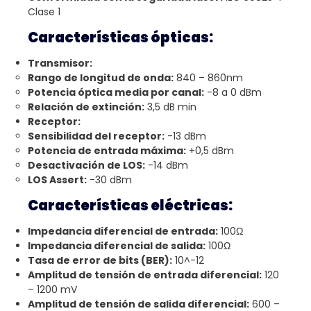
Clase 1
Características ópticas:
Transmisor:
Rango de longitud de onda:
840 – 860nm
Potencia óptica media por canal:
-8 a 0 dBm
Relación de extinción:
3,5 dB min
Receptor:
Sensibilidad del receptor:
-13 dBm
Potencia de entrada máxima:
+0,5 dBm
Desactivación de LOS:
-14 dBm
LOS Assert:
-30 dBm
Características eléctricas:
Impedancia diferencial de entrada:
100Ω
Impedancia diferencial de salida:
100Ω
Tasa de error de bits (BER):
10^-12
Amplitud de tensión de entrada diferencial:
120
– 1200 mV
Amplitud de tensión de salida diferencial:
600 –