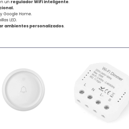
 en un
regulador WiFi inteligente
.
cional.
a y Google Home.
llas LED.
ear ambientes personalizados
.