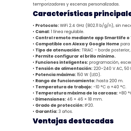
temporizadores y escenas personalizadas.
Características principal
•
Protocolo:
WiFi 2.4 GHz (802.11 b/g/n), sin ne
•
Canal:
1 línea regulable.
•
Control remoto mediante app Smartlife o
•
Compatible con Alexa y Google Home
para 
•
Tipo de atenuación:
TRIAC – borde posterior, 
•
Permite configurar el brillo mínimo.
•
Funciones inteligentes:
programación, escen
•
Tensión de alimentación:
220–240 V AC, 50 
•
Potencia máxima:
150 W (LED).
•
Rango de funcionamiento:
hasta 200 m.
•
Temperatura de trabajo:
-10 °C a +40 °C.
•
Temperatura máxima de la carcasa:
+80 °
•
Dimensiones:
46 × 46 × 18 mm.
•
Grado de protección:
IP20.
•
Garantía:
3 años.
Ventajas destacadas