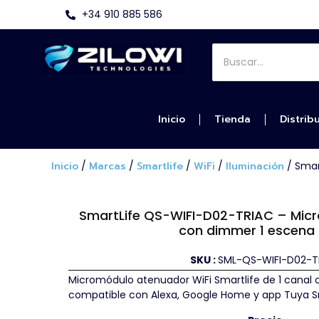
+34 910 885 586
Inicio
Tienda
Distrib
Inicio
/
Marcas
/
Smartlife
/
WiFi
/
Iluminación
/ Smar
SmartLife QS-WIFI-D02-TRIAC – Micr
con dimmer 1 escena |
SKU :
SML-QS-WIFI-D02-T
Micromódulo atenuador WiFi Smartlife de 1 canal co
compatible con Alexa, Google Home y app Tuya S