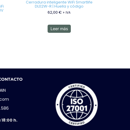
Cerradura inteligente WiFi Smartlife
Fi
DL02W-R | Huella y código
0V
62,00
€
+ IVA
Leer más
 CONTACTO
AIN
i.com
5.586
 18:00 h.