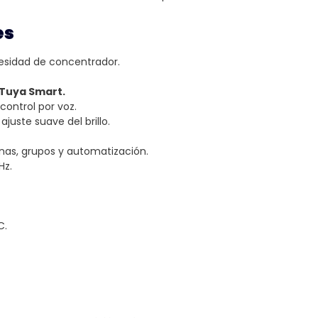
es
cesidad de concentrador.
 Tuya Smart.
control por voz.
ajuste suave del brillo.
as, grupos y automatización.
Hz.
C.