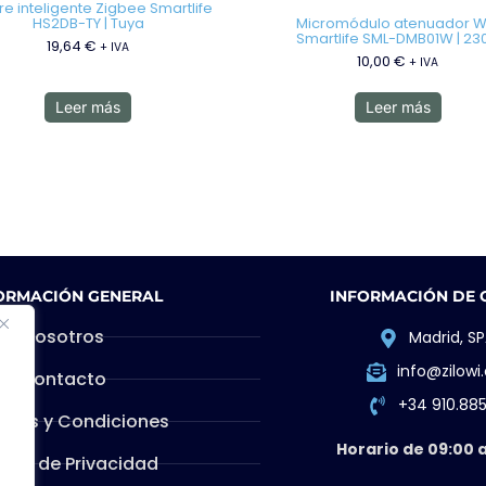
e inteligente Zigbee Smartlife
HS2DB-TY | Tuya
Micromódulo atenuador Wi
Smartlife SML-DMB01W | 23
19,64
€
+ IVA
10,00
€
+ IVA
Leer más
Leer más
ORMACIÓN GENERAL
INFORMACIÓN DE
Nosotros
Madrid, SP
info@zilow
Contacto
+34 910.88
inos y Condiciones
Horario de 09:00 a
ítica de Privacidad