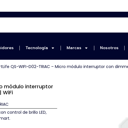
uidores
Tecnología
Marcas
Nosotros
tLife QS-WIFI-D02-TRIAC – Micro módulo interruptor con dimmer
o módulo interruptor
 WiFi
RIAC
n control de brillo LED,
mart.