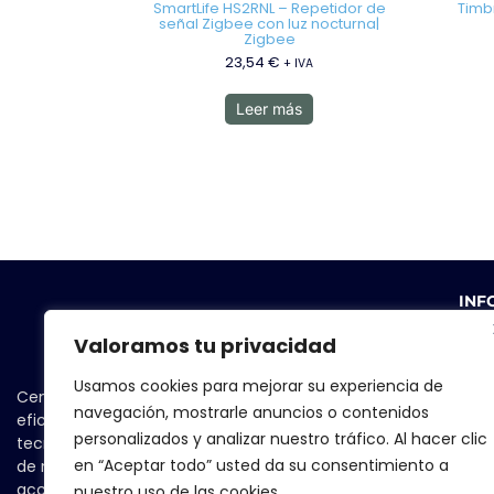
SmartLife HS2RNL – Repetidor de
Timbr
señal Zigbee con luz nocturna|
Zigbee
23,54
€
+ IVA
Leer más
INF
Valoramos tu privacidad
Usamos cookies para mejorar su experiencia de
Centrándonos en la seguridad y la
navegación, mostrarle anuncios o contenidos
eficiencia, seleccionamos las
Térm
personalizados y analizar nuestro tráfico. Al hacer clic
tecnologías más avanzadas y, a través
en “Aceptar todo” usted da su consentimiento a
de nuestra red de partners, las accesos
Pol
accesibles y asequibles a las personas,
nuestro uso de las cookies.