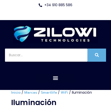
+34 910 885 586
Inicio
/
Marcas
/
Smartlife
/
WiFi
/ Iluminación
Iluminación