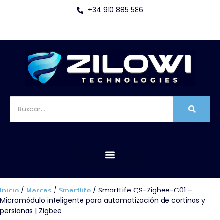
+34 910 885 586
Inicio
/
Marcas
/
Smartlife
/ SmartLife QS-Zigbee-C01 –
Micromódulo inteligente para automatización de cortinas y
persianas | Zigbee