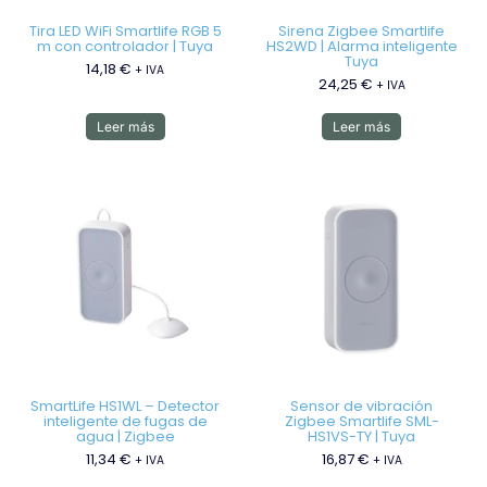
Tira LED WiFi Smartlife RGB 5
Sirena Zigbee Smartlife
m con controlador | Tuya
HS2WD | Alarma inteligente
Tuya
14,18
€
+ IVA
24,25
€
+ IVA
Leer más
Leer más
SmartLife HS1WL – Detector
Sensor de vibración
inteligente de fugas de
Zigbee Smartlife SML-
agua | Zigbee
HS1VS-TY | Tuya
11,34
€
16,87
€
+ IVA
+ IVA