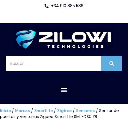
+34 910 885 586
Inicio
/
Marcas
/
Smartlife
/
Zigbee
/
Sensores
/ Sensor de
puertas y ventanas Zigbee Smartlife SML-DS01ZB