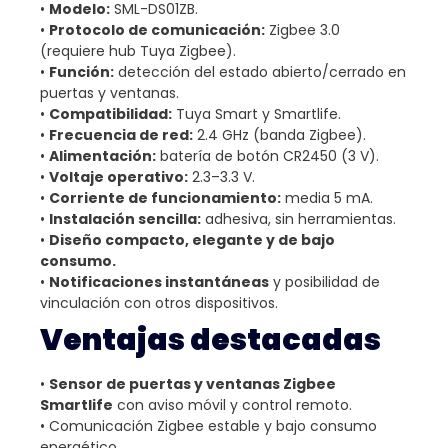
•
Modelo:
SML-DS01ZB.
•
Protocolo de comunicación:
Zigbee 3.0
(requiere hub Tuya Zigbee).
•
Función:
detección del estado abierto/cerrado en
puertas y ventanas.
•
Compatibilidad:
Tuya Smart y Smartlife.
•
Frecuencia de red:
2.4 GHz (banda Zigbee).
•
Alimentación:
batería de botón CR2450 (3 V).
•
Voltaje operativo:
2.3–3.3 V.
•
Corriente de funcionamiento:
media 5 mA.
•
Instalación sencilla:
adhesiva, sin herramientas.
•
Diseño compacto, elegante y de bajo
consumo.
•
Notificaciones instantáneas
y posibilidad de
vinculación con otros dispositivos.
Ventajas destacadas
•
Sensor de puertas y ventanas Zigbee
Smartlife
con aviso móvil y control remoto.
• Comunicación Zigbee estable y bajo consumo
energético.