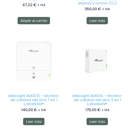
display y ozono (O₃)
47,22
€
+ IVA
350,00
€
+ IVA
Añadir al carrito
Leer más
Milesight AM307L – Monitor
Milesight AM103L – Monitor
de calidad del aire 7 en 1
de calidad del aire 3 en 1
LoRaWAN®
LoRaWAN®
140,00
€
170,00
€
+ IVA
+ IVA
Leer más
Leer más