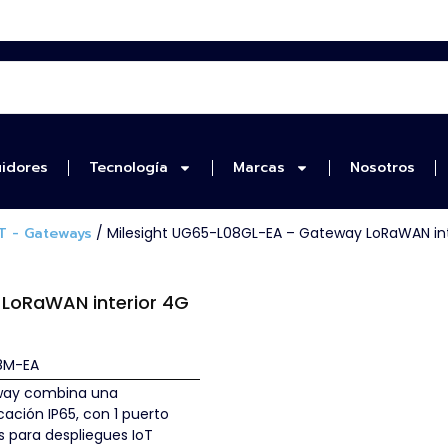
uidores
Tecnología
Marcas
Nosotros
T - Gateways
/ Milesight UG65-L08GL-EA – Gateway LoRaWAN int
LoRaWAN interior 4G
8M-EA
way combina una
ación IP65, con 1 puerto
s para despliegues IoT