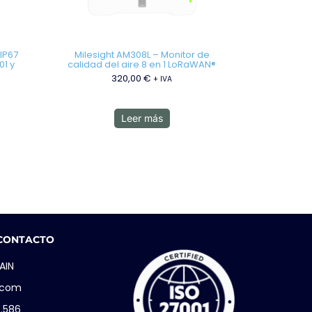
 IP67
Milesight AM308L – Monitor de
01 y
calidad del aire 8 en 1 LoRaWAN®
320,00
€
+ IVA
Leer más
 CONTACTO
AIN
i.com
5.586