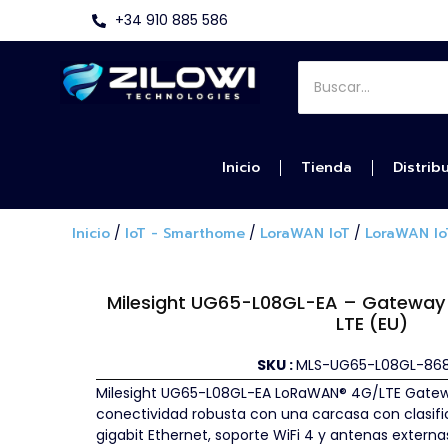
+34 910 885 586
Inicio
Tienda
Distrib
Inicio
/
IoT - Smarthome
/
LoraWAN IoT
/
LoraWAN Io
Milesight UG65-L08GL-EA – Gateway 
LTE (EU)
SKU :
MLS-UG65-L08GL-86
Milesight UG65-L08GL-EA LoRaWAN® 4G/LTE Gate
conectividad robusta con una carcasa con clasific
gigabit Ethernet, soporte WiFi 4 y antenas externa