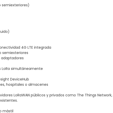
 o semiexteriores)
luido)
nectividad 4G LTE integrada
o semiexteriores
in adaptadores
vos LoRa simultáneamente
o
esight DeviceHub
ales, hospitales o almacenes
dores LoRaWAN públicos y privados como The Things Network, Chir
existentes.
o mástil