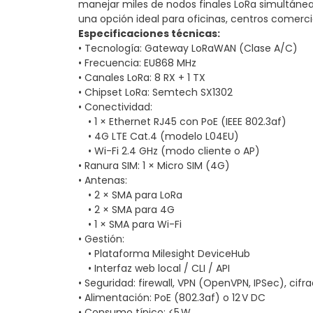
manejar miles de nodos finales LoRa simultánea
una opción ideal para oficinas, centros comercial
Especificaciones técnicas:
• Tecnología: Gateway LoRaWAN (Clase A/C)
• Frecuencia: EU868 MHz
• Canales LoRa: 8 RX + 1 TX
• Chipset LoRa: Semtech SX1302
• Conectividad:
• 1 × Ethernet RJ45 con PoE (IEEE 802.3af)
• 4G LTE Cat.4 (modelo L04EU)
• Wi-Fi 2.4 GHz (modo cliente o AP)
• Ranura SIM: 1 × Micro SIM (4G)
• Antenas:
• 2 × SMA para LoRa
• 2 × SMA para 4G
• 1 × SMA para Wi-Fi
• Gestión:
• Plataforma Milesight DeviceHub
• Interfaz web local / CLI / API
• Seguridad: firewall, VPN (OpenVPN, IPSec), cifr
• Alimentación: PoE (802.3af) o 12 V DC
• Consumo típico: <5 W