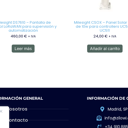
lesight DS7610 – Pantalla de
Milesight CSOX – Panel Solar
ol LoRaWAN para supervisión y
de 10w para controllers UC5
automatización
UC511
460,00
€
24,00
€
+ IVA
+ IVA
Leer más
Añadir al carrito
ORMACIÓN GENERAL
INFORMACIÓN DE
Nosotros
Madrid, SP
info@zilow
Contacto
+34 910.88