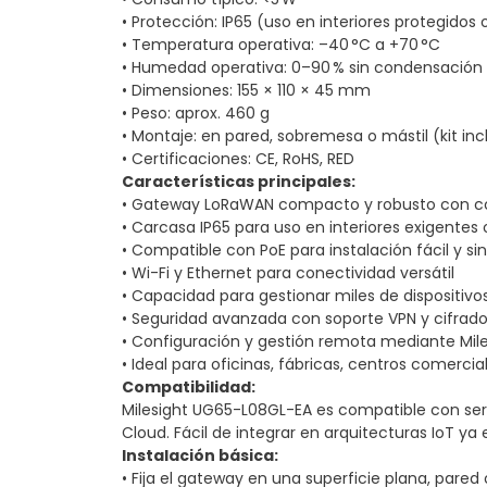
• Protección: IP65 (uso en interiores protegidos
• Temperatura operativa: –40 °C a +70 °C
• Humedad operativa: 0–90 % sin condensación
• Dimensiones: 155 × 110 × 45 mm
• Peso: aprox. 460 g
• Montaje: en pared, sobremesa o mástil (kit inc
• Certificaciones: CE, RoHS, RED
Características principales:
• Gateway LoRaWAN compacto y robusto con co
• Carcasa IP65 para uso en interiores exigentes 
• Compatible con PoE para instalación fácil y s
• Wi-Fi y Ethernet para conectividad versátil
• Capacidad para gestionar miles de dispositi
• Seguridad avanzada con soporte VPN y cifrad
• Configuración y gestión remota mediante Mil
• Ideal para oficinas, fábricas, centros comerci
Compatibilidad:
Milesight UG65-L08GL-EA es compatible con servi
Cloud. Fácil de integrar en arquitecturas IoT ya 
Instalación básica:
• Fija el gateway en una superficie plana, pared 