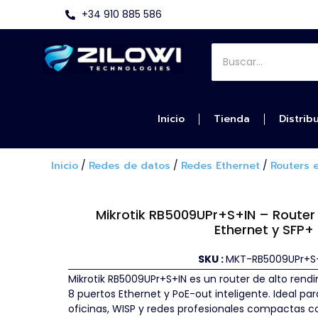
+34 910 885 586
Inicio
Tienda
Distrib
Inicio
/
Redes de datos
/
Redes Ethernet
/
Routers 
Mikrotik RB5009UPr+S+IN – Router 
Ethernet y SFP+
SKU :
MKT-RB5009UPr+S
Mikrotik RB5009UPr+S+IN es un router de alto rend
8 puertos Ethernet y PoE-out inteligente. Ideal p
oficinas, WISP y redes profesionales compactas