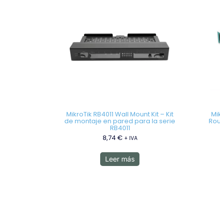
MikroTik RB4011 Wall Mount Kit – Kit
Mi
de montaje en pared para la serie
Rou
RB4011
8,74
€
+ IVA
Leer más