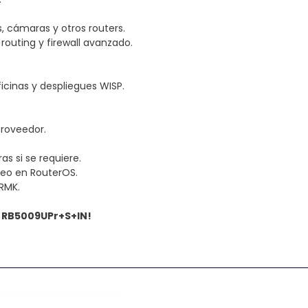
.
s, cámaras y otros routers.
routing y firewall avanzado.
icinas y despliegues WISP.
proveedor.
s si se requiere.
nceo en RouterOS.
 RMK.
 RB5009UPr+S+IN!