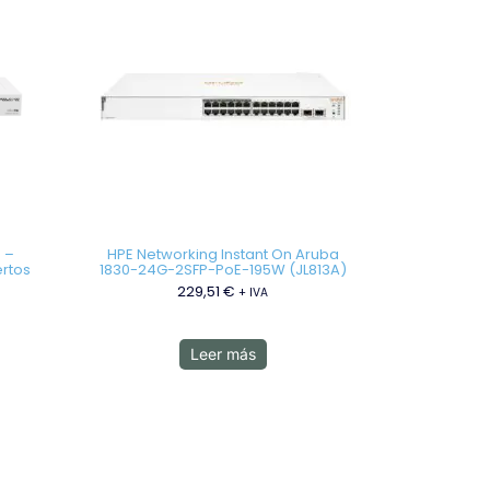
 –
HPE Networking Instant On Aruba
ertos
1830-24G-2SFP-PoE-195W (JL813A)
229,51
€
+ IVA
Leer más