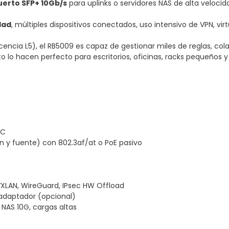
uerto SFP+ 10Gb/s
para uplinks o servidores NAS de alta veloci
dad
, múltiples dispositivos conectados, uso intensivo de VPN, vir
ncia L5), el RB5009 es capaz de gestionar miles de reglas, colas
 lo hacen perfecto para escritorios, oficinas, racks pequeños y
DC
n y fuente) con 802.3af/at o PoE pasivo
VXLAN, WireGuard, IPsec HW Offload
 adaptador (opcional)
 NAS 10G, cargas altas
.