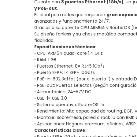
Cuenta con
8 puertos Ethernet (1Gb/s)
, un
p
y PoE-out
.
Es ideal para redes que requieren
gran capaci
avanzadas y funcionamiento 24/7.
Gracias a su potente CPU ARM64 y RouterOS (Lice
Su diseño fanless y su chasis metálico compacto
fiabilidad.
Especificaciones técnicas:
• CPU: ARM64 quad-core 1.4 GHz
• RAM: 1 GB
• Puertos Ethernet: 8× RJ45 1Gb/s
• Puerto SFP+: 1× SFP+ 10Gb/s
• PoE-in: 802.3af/at (por el puerto 1) y entrada 
• PoE-out: Puertos selectos (según configuració
• Alimentación: 24–57V DC
• USB: 1× USB 3.0
• Sistema operativo: RouterOS L5
• Rendimiento: Alta capacidad de routing, BGP, 
• Montaje: Sobremesa, pared o rack 1U con RMK
• Aplicaciones: Hogares premium, oficinas, WISP,
Características clave:
• Puerto SFP+ 10Gb/s para enlaces rápidos o NAS