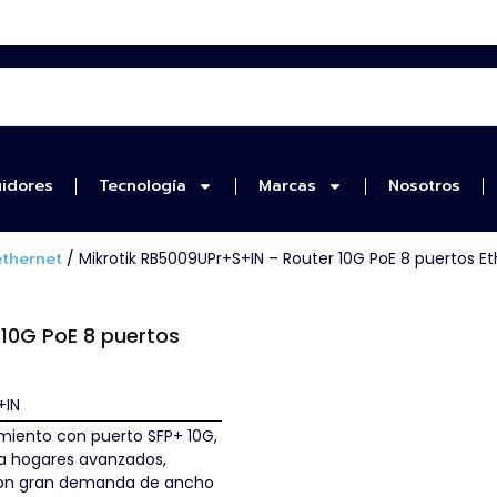
uidores
Tecnología
Marcas
Nosotros
ethernet
/ Mikrotik RB5009UPr+S+IN – Router 10G PoE 8 puertos Et
10G PoE 8 puertos
+IN
imiento con puerto SFP+ 10G,
ara hogares avanzados,
 con gran demanda de ancho