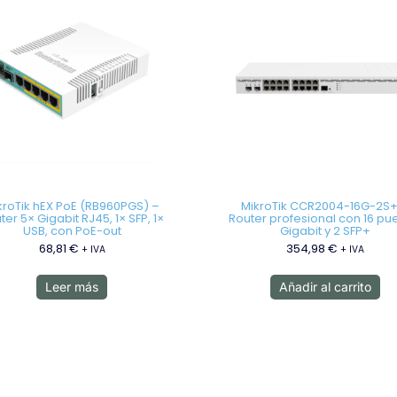
kroTik hEX PoE (RB960PGS) –
MikroTik CCR2004-16G-2S+
ter 5× Gigabit RJ45, 1× SFP, 1×
Router profesional con 16 pu
USB, con PoE-out
Gigabit y 2 SFP+
68,81
€
354,98
€
+ IVA
+ IVA
Leer más
Añadir al carrito