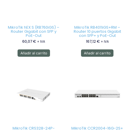
MikroTik hEX S (RB760iGS) –
MikroTik RB4011iGS+RM –
Router Gigabit con SFP y
Router 10 puertos Gigabit
PoE-Out
con SFP+ y PoE-Out
60,07
€
167,12
€
+ IVA
+ IVA
Añadir al carrito
Añadir al carrito
MikroTik CRS328-24P-
MikroTik CCR2004-16G-2S+