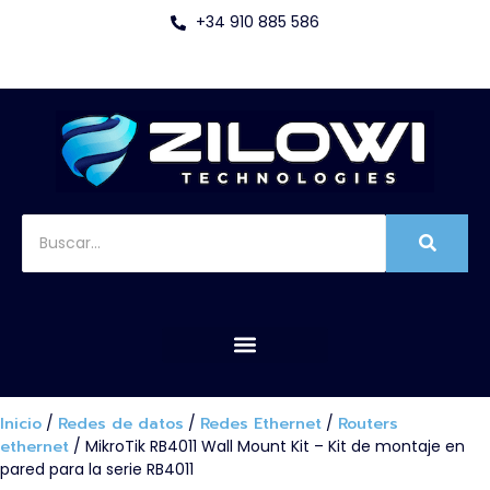
+34 910 885 586
Inicio
/
Redes de datos
/
Redes Ethernet
/
Routers
ethernet
/ MikroTik RB4011 Wall Mount Kit – Kit de montaje en
pared para la serie RB4011