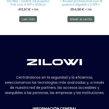
4S+RM – Switch 24 puertos
– Router profesional con 16
PoE con 4 SFP+ 10Gb/s
puertos Gigabit y 2 SFP+
413,97
€
354,98
€
+ IVA
+ IVA
Leer más
Añadir al carrito
Centrándonos en la seguridad y la eficiencia,
seleccionamos las tecnologías más avanzadas y, a través
de nuestra red de partners, las accesos accesibles y
asequibles a las personas, las empresas y las instituciones.
INFORMACIÓN GENERAL