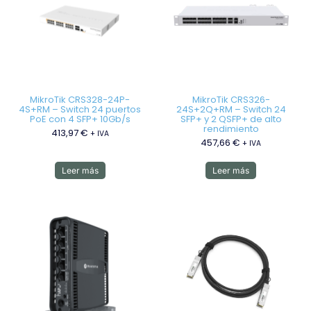
MikroTik CRS328-24P-
MikroTik CRS326-
4S+RM – Switch 24 puertos
24S+2Q+RM – Switch 24
PoE con 4 SFP+ 10Gb/s
SFP+ y 2 QSFP+ de alto
rendimiento
413,97
€
+ IVA
457,66
€
+ IVA
Leer más
Leer más