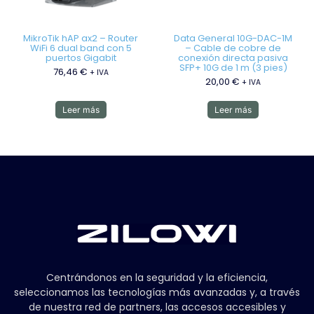
MikroTik hAP ax2 – Router
Data General 10G-DAC-1M
WiFi 6 dual band con 5
– Cable de cobre de
puertos Gigabit
conexión directa pasiva
SFP+ 10G de 1 m (3 pies)
76,46
€
+ IVA
20,00
€
+ IVA
Leer más
Leer más
Centrándonos en la seguridad y la eficiencia,
seleccionamos las tecnologías más avanzadas y, a través
de nuestra red de partners, las accesos accesibles y