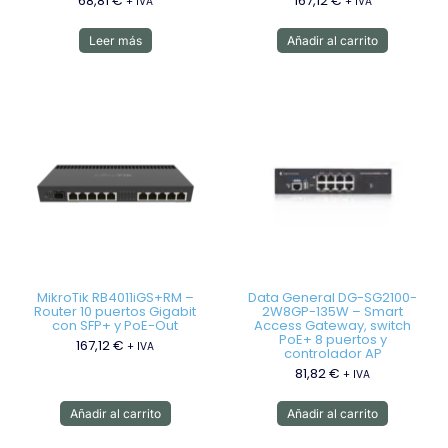
68,81
€
167,12
€
+ IVA
+ IVA
Leer más
Añadir al carrito
MikroTik RB4011iGS+RM –
Data General DG-SG2100-
Router 10 puertos Gigabit
2W8GP-135W – Smart
con SFP+ y PoE-Out
Access Gateway, switch
PoE+ 8 puertos y
167,12
€
+ IVA
controlador AP
81,82
€
+ IVA
Añadir al carrito
Añadir al carrito