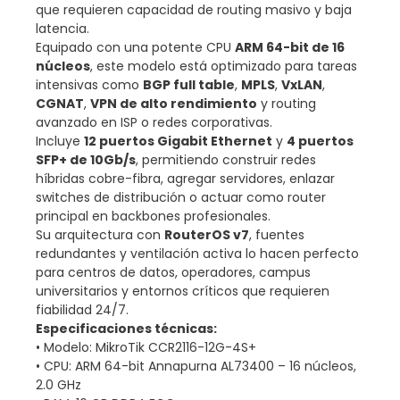
que requieren capacidad de routing masivo y baja
latencia.
Equipado con una potente CPU
ARM 64-bit de 16
núcleos
, este modelo está optimizado para tareas
intensivas como
BGP full table
,
MPLS
,
VxLAN
,
CGNAT
,
VPN de alto rendimiento
y routing
avanzado en ISP o redes corporativas.
Incluye
12 puertos Gigabit Ethernet
y
4 puertos
SFP+ de 10Gb/s
, permitiendo construir redes
híbridas cobre-fibra, agregar servidores, enlazar
switches de distribución o actuar como router
principal en backbones profesionales.
Su arquitectura con
RouterOS v7
, fuentes
redundantes y ventilación activa lo hacen perfecto
para centros de datos, operadores, campus
universitarios y entornos críticos que requieren
fiabilidad 24/7.
Especificaciones técnicas:
• Modelo: MikroTik CCR2116-12G-4S+
• CPU: ARM 64-bit Annapurna AL73400 – 16 núcleos,
2.0 GHz