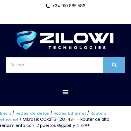
+34 910 885 586
Inicio
/
Redes de datos
/
Redes Ethernet
/
Routers
ethernet
/ MikroTik CCR2116-12G-4S+ – Router de alto
rendimiento con 12 puertos Gigabit y 4 SFP+