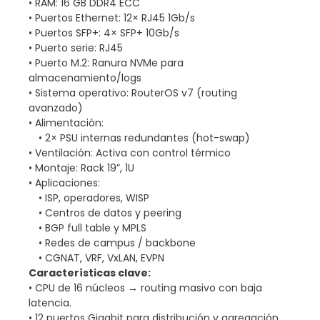
• RAM: 16 GB DDR4 ECC
• Puertos Ethernet: 12× RJ45 1Gb/s
• Puertos SFP+: 4× SFP+ 10Gb/s
• Puerto serie: RJ45
• Puerto M.2: Ranura NVMe para
almacenamiento/logs
• Sistema operativo: RouterOS v7 (routing
avanzado)
• Alimentación:
• 2× PSU internas redundantes (hot-swap)
• Ventilación: Activa con control térmico
• Montaje: Rack 19”, 1U
• Aplicaciones:
• ISP, operadores, WISP
• Centros de datos y peering
• BGP full table y MPLS
• Redes de campus / backbone
• CGNAT, VRF, VxLAN, EVPN
Características clave:
• CPU de 16 núcleos → routing masivo con baja
latencia.
• 12 puertos Gigabit para distribución y agregación.