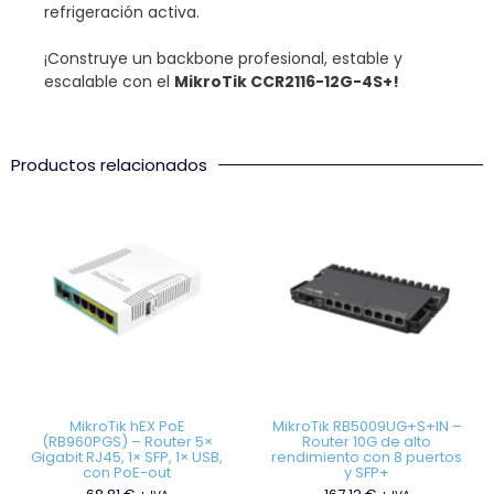
refrigeración activa.
¡Construye un backbone profesional, estable y
escalable con el
MikroTik CCR2116-12G-4S+!
Productos relacionados
MikroTik hEX PoE
MikroTik RB5009UG+S+IN –
(RB960PGS) – Router 5×
Router 10G de alto
Gigabit RJ45, 1× SFP, 1× USB,
rendimiento con 8 puertos
con PoE-out
y SFP+