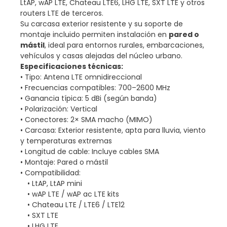
LtAP, wAP LTE, Chateau LTE6, LHG LTE, SXT LTE y otros
routers LTE de terceros.
Su carcasa exterior resistente y su soporte de
montaje incluido permiten instalación en
pared o
mástil
, ideal para entornos rurales, embarcaciones,
vehículos y casas alejadas del núcleo urbano.
Especificaciones técnicas:
• Tipo: Antena LTE omnidireccional
• Frecuencias compatibles: 700–2600 MHz
• Ganancia típica: 5 dBi (según banda)
• Polarización: Vertical
• Conectores: 2× SMA macho (MIMO)
• Carcasa: Exterior resistente, apta para lluvia, viento
y temperaturas extremas
• Longitud de cable: Incluye cables SMA
• Montaje: Pared o mástil
• Compatibilidad:
• LtAP, LtAP mini
• wAP LTE / wAP ac LTE kits
• Chateau LTE / LTE6 / LTE12
• SXT LTE
• LHG LTE