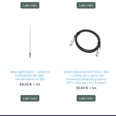
Leer más
Leer más
Milesight GA01 – Antena
Data General 10G-DAC-3M
LoRaWAN de alto
– Cable de cobre de
rendimiento 5 dbi
conexión directa pasiva
SFP+ 10G de 1 m (3 pies)
69,00
€
+ IVA
30,00
€
+ IVA
Leer más
Leer más