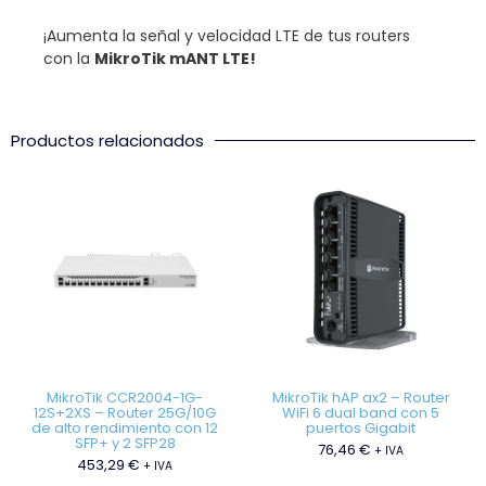
¡Aumenta la señal y velocidad LTE de tus routers
con la
MikroTik mANT LTE!
Productos relacionados
MikroTik CCR2004-1G-
MikroTik hAP ax2 – Router
12S+2XS – Router 25G/10G
WiFi 6 dual band con 5
de alto rendimiento con 12
puertos Gigabit
SFP+ y 2 SFP28
76,46
€
+ IVA
453,29
€
+ IVA