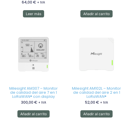
64,00
€
+ IVA
Leer más
Añadir al carrito
Milesight AM307 – Monitor
Milesight AM102L – Monitor
de calidad del aire 7 en 1
de calidad del aire 2 en 1
LoRaWAN® con display
LoRaWAN®
300,00
€
52,00
€
+ IVA
+ IVA
Añadir al carrito
Añadir al carrito