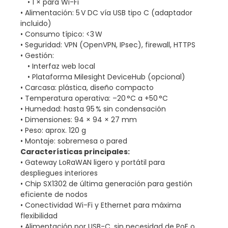
• 1 × para Wi-Fi
• Alimentación: 5 V DC vía USB tipo C (adaptador
incluido)
• Consumo típico: <3 W
• Seguridad: VPN (OpenVPN, IPsec), firewall, HTTPS
• Gestión:
• Interfaz web local
• Plataforma Milesight DeviceHub (opcional)
• Carcasa: plástica, diseño compacto
• Temperatura operativa: –20 °C a +50 °C
• Humedad: hasta 95 % sin condensación
• Dimensiones: 94 × 94 × 27 mm
• Peso: aprox. 120 g
• Montaje: sobremesa o pared
Características principales:
• Gateway LoRaWAN ligero y portátil para
despliegues interiores
• Chip SX1302 de última generación para gestión
eficiente de nodos
• Conectividad Wi-Fi y Ethernet para máxima
flexibilidad
• Alimentación por USB-C, sin necesidad de PoE o