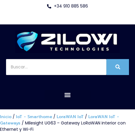
+34 910 885 586
Inicio
/
IoT - Smarthome
/
LoraWAN IoT
/
LoraWAN IoT -
Gateways
/ Milesight UG63 – Gateway LoRaWAN interior con
Ethernet y Wi-Fi