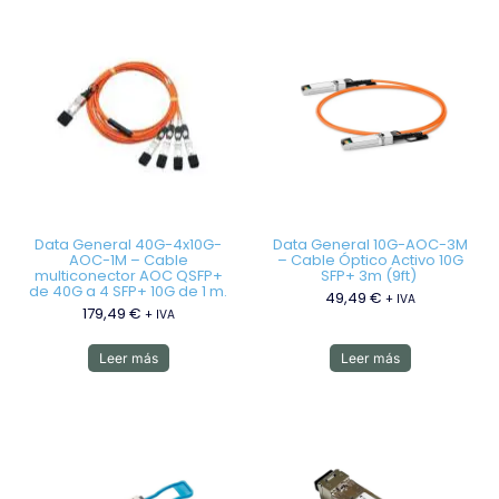
Data General 40G-4x10G-
Data General 10G-AOC-3M
AOC-1M – Cable
– Cable Óptico Activo 10G
multiconector AOC QSFP+
SFP+ 3m (9ft)
de 40G a 4 SFP+ 10G de 1 m.
49,49
€
+ IVA
179,49
€
+ IVA
Leer más
Leer más