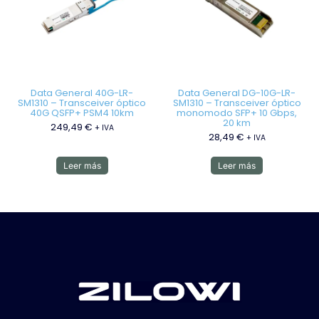
Data General 40G-LR-
Data General DG-10G-LR-
SM1310 – Transceiver óptico
SM1310 – Transceiver óptico
40G QSFP+ PSM4 10km
monomodo SFP+ 10 Gbps,
20 km
249,49
€
+ IVA
28,49
€
+ IVA
Leer más
Leer más