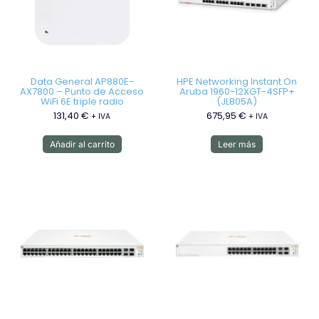
Data General AP880E-
HPE Networking Instant On
AX7800 – Punto de Acceso
Aruba 1960-12XGT-4SFP+
WiFi 6E triple radio
(JL805A)
131,40
€
675,95
€
+ IVA
+ IVA
Añadir al carrito
Leer más