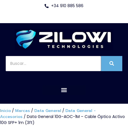
+34 910 885 586
Inicio
/
Marcas
/
Data General
/
Data General -
Accesorios
/ Data General 10G-AOC-1M – Cable Óptico Activo
10G SFP+ 1m (3ft)