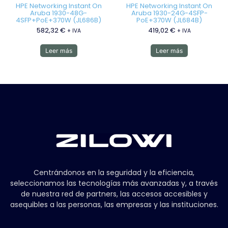
HPE Networking Instant On
HPE Networking Instant On
Aruba 1930-48G-
Aruba 1930-24G-4SFP-
4SFP+PoE+370W (JL686B)
PoE+370W (JL684B)
582,32
€
419,02
€
+ IVA
+ IVA
Leer más
Leer más
Centrándonos en la seguridad y la eficiencia,
seleccionamos las tecnologías más avanzadas y, a través
de nuestra red de partners, las accesos accesibles y
asequibles a las personas, las empresas y las instituciones.