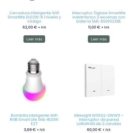
Cerradura inteligente WiFi
Interruptor Zigbee Smartlife
Smartlife DL02W-R | Huella y
inalámbrico 2 escenas con
código
batería SML-BSW02ZBE
62,00
€
11,00
€
+ IVA
+ IVA
Leer más
Leer más
Bombilla inteligente WiFi
Milesight WS502-3WW11 –
RGB Smart Life SML-BL01W
Interruptor de pared
E27
LoRaWAN de 2 canales
3,69
€
60,00
€
+ IVA
+ IVA