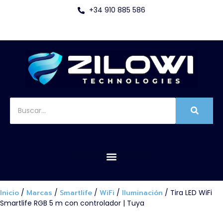
+34 910 885 586
Inicio
/
Marcas
/
Smartlife
/
WiFi
/
Iluminación
/ Tira LED WiFi
Smartlife RGB 5 m con controlador | Tuya