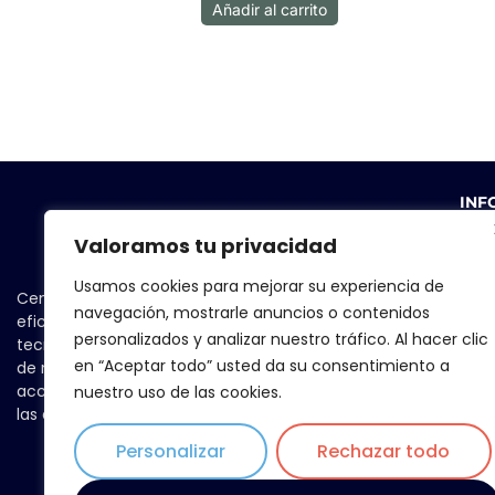
Añadir al carrito
INF
Valoramos tu privacidad
Usamos cookies para mejorar su experiencia de
Centrándonos en la seguridad y la
navegación, mostrarle anuncios o contenidos
eficiencia, seleccionamos las
Térm
personalizados y analizar nuestro tráfico. Al hacer clic
tecnologías más avanzadas y, a través
en “Aceptar todo” usted da su consentimiento a
de nuestra red de partners, las accesos
Pol
accesibles y asequibles a las personas,
nuestro uso de las cookies.
las empresas y las instituciones.
Seguri
Personalizar
Rechazar todo