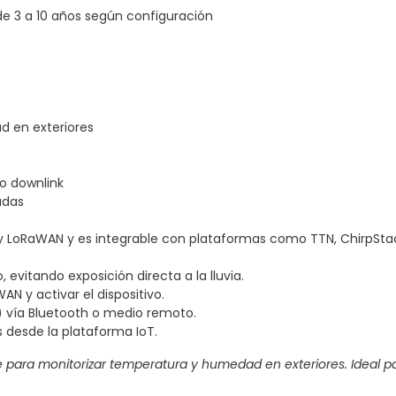
de 3 a 10 años según configuración
d en exteriores
o downlink
adas
y LoRaWAN y es integrable con plataformas como TTN, ChirpStack
 evitando exposición directa a la lluvia.
N y activar el dispositivo.
g) vía Bluetooth o medio remoto.
s desde la plataforma IoT.
e para monitorizar temperatura y humedad en exteriores. Ideal par