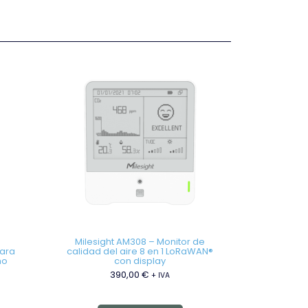
Milesight AM308 – Monitor de
ara
calidad del aire 8 en 1 LoRaWAN®
mo
con display
390,00
€
+ IVA