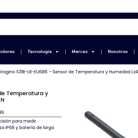
uidores
Tecnología
Marcas
Nosotros
Dragino S31B-LB-EU686 – Sensor de Temperatura y Humedad L
de Temperatura y
AN
86
cisión para medir
 IP68 y batería de larga