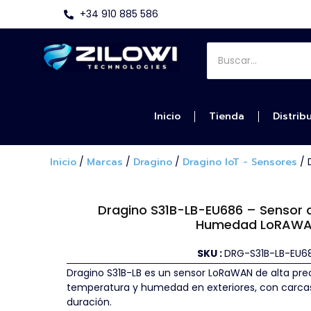
+34 910 885 586
Inicio
Tienda
Distrib
Inicio
/
Marcas
/
Dragino
/
Dragino IoT - Sensores
/ 
Dragino S31B-LB-EU686 – Sensor 
Humedad LoRAW
SKU :
DRG-S31B-LB-EU6
Dragino S31B-LB es un sensor LoRaWAN de alta pre
temperatura y humedad en exteriores, con carcasa
duración.