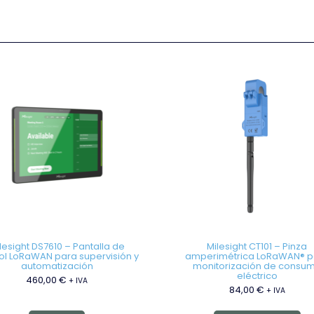
lesight DS7610 – Pantalla de
Milesight CT101 – Pinza
ol LoRaWAN para supervisión y
amperimétrica LoRaWAN® p
automatización
monitorización de consu
eléctrico
460,00
€
+ IVA
84,00
€
+ IVA