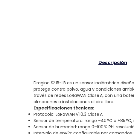
Descripción
Dragino S31B-LB es un sensor inalámbrico diseña
protege contra polvo, agua y condiciones ambie
través de redes LoRaWAN Clase A, con una bater
almacenes o instalaciones al aire libre.
Especificaciones técnicas:
Protocolo: LoRaWAN v1.0.3 Clase A
Sensor de temperatura: rango –40 °C a +85 °C, re
Sensor de humedad: rango 0–100 % RH, resolución
Intervalo de envío: configurable por comandos