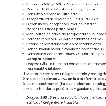
Batería: Li‑SOCl₂ 8 500 mAh, duración estimada 
Carcasa: IP68 resistente al agua y al polvo
Consumo en reposo: ultra bajo
Temperatura de operación: –40 °C a +85 °C
Dimensiones: compactas, fácil de instalar
Características principales:
Monitorización fiable de temperatura y humeda
Carcasa robusta IP68 para ambientes hostiles
Batería de larga duración sin mantenimiento
Configuración sencilla mediante comandos AT 
Compatible con redes LoRaWAN públicas o priv
Compatibilidad:
Dragino S31B-LB funciona con cualquier gatewa
Instalación básica:
Montar el sensor en un lugar aireado y protegido,
Ingresar las claves OTAA en la plataforma LoRaWA
Ajustar parámetros (intervalo, alarmas, datalo
Monitorizar datos periódicos y gestión de alerta
Dragino S31B‑LB es una solución fiable y eficient
edificios inteligentes e industria.