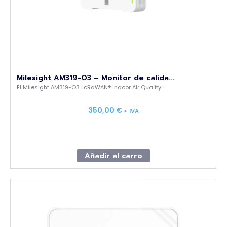
Milesight AM319-O3 – Monitor de calida...
El Milesight AM319-O3 LoRaWAN® Indoor Air Quality...
350,00
€
+ IVA
Añadir al carro