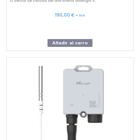
El sensor de calidad del aire interior Milesight A...
190,00
€
+ IVA
Añadir al carro