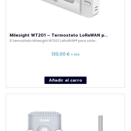
Milesight WT201 – Termostato LoRaWAN p...
El termostato Milesight WT201 LoRaWAN® para siste...
130,00
€
+ IVA
Añadir al carro