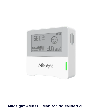
Milesight AM103 – Monitor de calidad d...