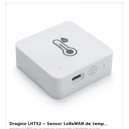
Dragino LHT52 – Sensor LoRaWAN de temp...
Dragino LHT52 es un sensor compacto LoRaWAN que mi...