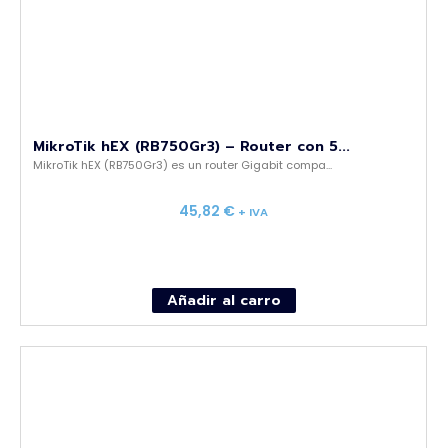
MikroTik hEX (RB750Gr3) – Router con 5...
MikroTik hEX (RB750Gr3) es un router Gigabit compa...
45,82
€
+ IVA
Añadir al carro