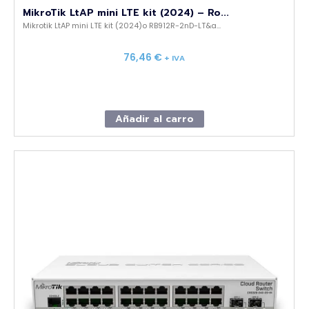
MikroTik LtAP mini LTE kit (2024) – Ro...
Mikrotik LtAP mini LTE kit (2024)o RB912R-2nD-LT&a...
76,46
€
+ IVA
Añadir al carro