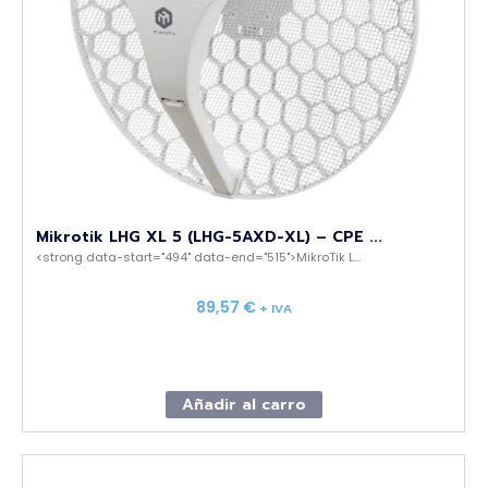
Mikrotik LHG XL 5 (LHG-5AXD-XL) – CPE ...
<strong data-start="494" data-end="515">MikroTik L...
89,57
€
+ IVA
Añadir al carro