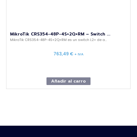
MikroTik CRS354-48P-4S+2Q+RM – Switch ...
MikroTik CRS354-48P-4S+2Q+RM es un switch L2+ de a...
763,49
€
+ IVA
Añadir al carro