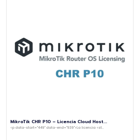
MikroTik CHR P10 – Licencia Cloud Host...
<p data-start="449" data-end="939">La licencia <st...