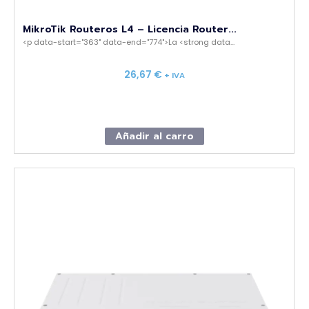
MikroTik Routeros L4 – Licencia Router...
<p data-start="363" data-end="774">La <strong data...
26,67
€
+ IVA
Añadir al carro