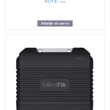
52,17
€
+ IVA
Añadir al carro