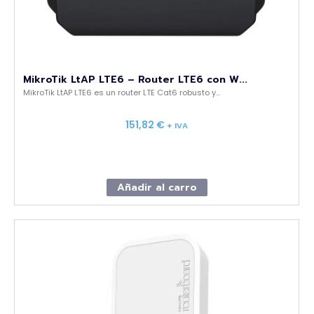
MikroTik LtAP LTE6 – Router LTE6 con W...
MikroTik LtAP LTE6 es un router LTE Cat6 robusto y...
151,82
€
+ IVA
Añadir al carro