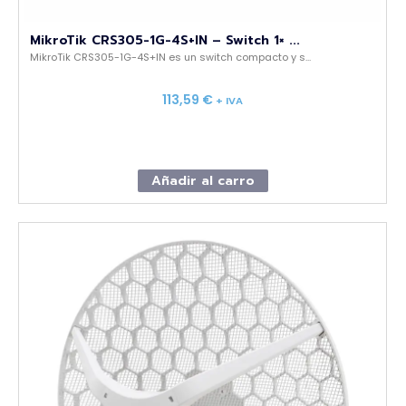
MikroTik CRS305-1G-4S+IN – Switch 1× ...
MikroTik CRS305-1G-4S+IN es un switch compacto y s...
113,59
€
+ IVA
Añadir al carro