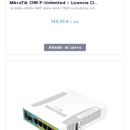
MikroTik CHR P-Unlimited – Licencia Cl...
<p data-start="443" data-end="784">La licencia <st...
144,93
€
+ IVA
Añadir al carro