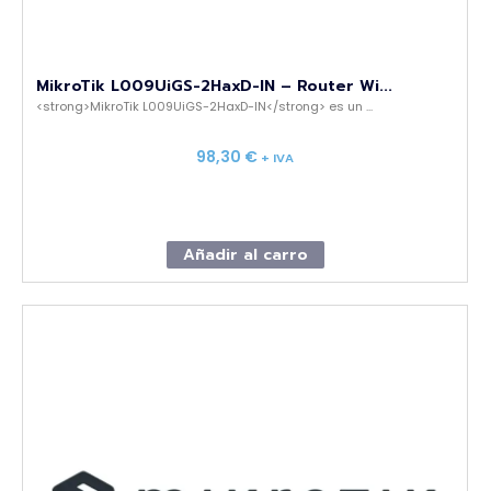
MikroTik L009UiGS-2HaxD-IN – Router Wi...
<strong>MikroTik L009UiGS-2HaxD-IN</strong> es un ...
98,30
€
+ IVA
Añadir al carro