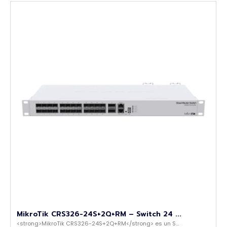
MikroTik CRS326-24S+2Q+RM – Switch 24 ...
<strong>MikroTik CRS326-24S+2Q+RM</strong> es un S...