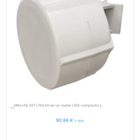
MikroTik SXT LTE6 kit es un router LTE6 compacto y...
...
90,66
€
+ IVA