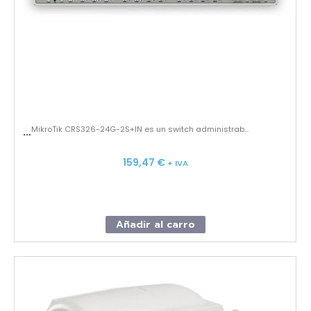
MikroTik CRS326-24G-2S+IN es un switch administrab...
...
159,47
€
+ IVA
Añadir al carro