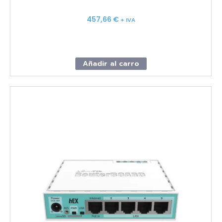
457,66
€
+ IVA
Añadir al carro