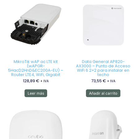
MikroTik wAP ac LTE kit
Data General AP820-
(wAPGR-
AX3000 – Punto de Acceso
5HacD2HnD&EC200A-EU) –
WiFi 6 2×2 para instalar en
Router LTE4, WiFi, Gigabit
techo
128,89
€
73,55
€
+ IVA
+ IVA
Leer más
Añadir al carrito