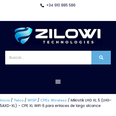
+34 910 885 586
Inicio
/
Telco
/
WISP
/
CPEs Wireless
/ Mikrotik LHG XL 5 (LHG-
5AXD-XL) – CPE XL WiFi 6 para enlaces de largo alcance