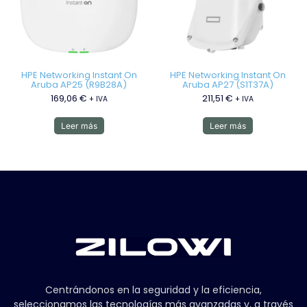
HPE Networking Instant On
HPE Networking Instant On
Aruba AP25 (R9B28A)
Aruba AP27 (S1T37A)
169,06
€
211,51
€
+ IVA
+ IVA
Leer más
Leer más
Centrándonos en la seguridad y la eficiencia,
seleccionamos las tecnologías más avanzadas y, a través