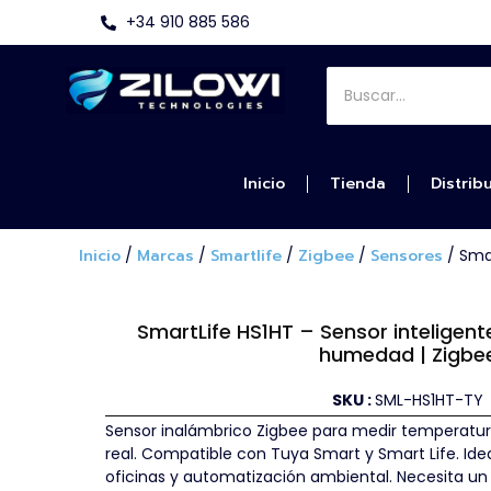
+34 910 885 586
Inicio
Tienda
Distrib
Inicio
/
Marcas
/
Smartlife
/
Zigbee
/
Sensores
/ Sma
SmartLife HS1HT – Sensor inteligen
humedad | Zigbe
SKU :
SML-HS1HT-TY
Sensor inalámbrico Zigbee para medir temperat
real. Compatible con Tuya Smart y Smart Life. Idea
oficinas y automatización ambiental. Necesita u