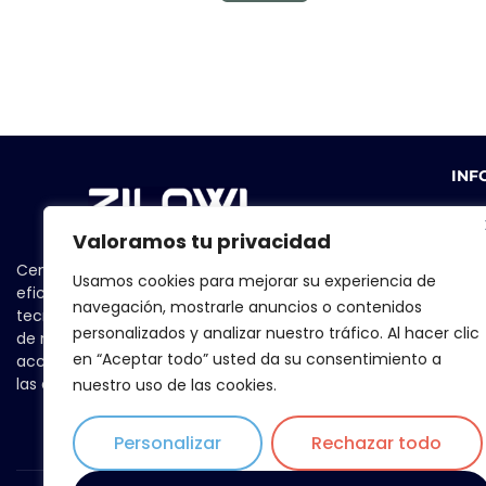
INF
Valoramos tu privacidad
Centrándonos en la seguridad y la
Usamos cookies para mejorar su experiencia de
eficiencia, seleccionamos las
Térm
navegación, mostrarle anuncios o contenidos
tecnologías más avanzadas y, a través
personalizados y analizar nuestro tráfico. Al hacer clic
de nuestra red de partners, las accesos
Pol
en “Aceptar todo” usted da su consentimiento a
accesibles y asequibles a las personas,
las empresas y las instituciones.
Seguri
nuestro uso de las cookies.
Personalizar
Rechazar todo