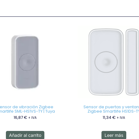
ensor de vibración Zigbee
Sensor de puertas y venta
artlife SML-HS1VS-TY | Tuya
Zigbee Smartlife HS1DS-T
16,87
€
11,34
€
+ IVA
+ IVA
Añadir al carrito
Leer más