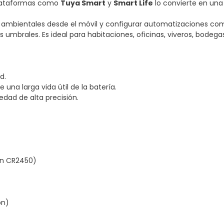
 plataformas como
Tuya Smart
y
Smart Life
lo convierte en una
 ambientales desde el móvil y configurar automatizaciones como
os umbrales. Es ideal para habitaciones, oficinas, viveros, bodeg
d.
na larga vida útil de la batería.
dad de alta precisión.
ón CR2450)
ón)