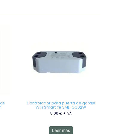
nas
Controlador para puerta de garaje
Y
WiFi Smartlife SML-GC02W
8,00
€
+ IVA
Leer más