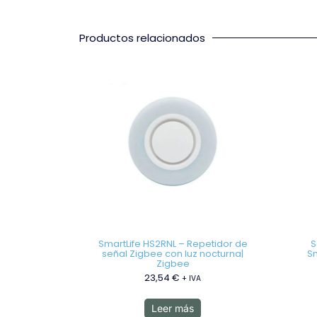
Productos relacionados
SmartLife HS2RNL – Repetidor de
S
señal Zigbee con luz nocturna|
Sm
Zigbee
23,54
€
+ IVA
Leer más