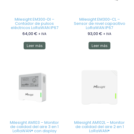
Milesight EM300-DI –
Milesight EM300-CL –
Contador de pulsos
Sensor de nivel capacitivo
eléctricos LoRaWAN IP67
LoRaWAN IP67
64,00
€
93,00
€
+ IVA
+ IVA
Leer más
Leer más
Milesight AM103 – Monitor
Milesight AM102L – Monitor
de calidad del aire 3 en 1
de calidad del aire 2 en 1
LoRaWAN® con display
LoRaWAN®