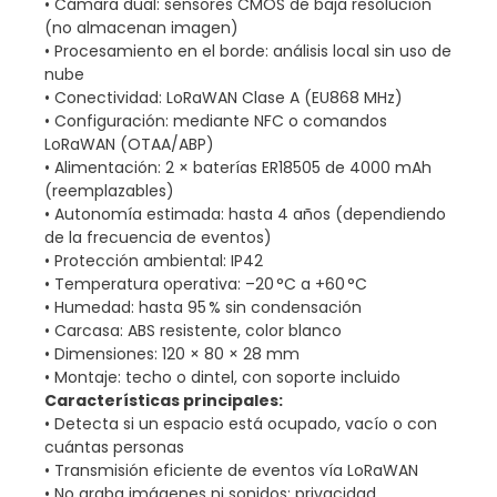
• Cámara dual: sensores CMOS de baja resolución
(no almacenan imagen)
• Procesamiento en el borde: análisis local sin uso de
nube
• Conectividad: LoRaWAN Clase A (EU868 MHz)
• Configuración: mediante NFC o comandos
LoRaWAN (OTAA/ABP)
• Alimentación: 2 × baterías ER18505 de 4000 mAh
(reemplazables)
• Autonomía estimada: hasta 4 años (dependiendo
de la frecuencia de eventos)
• Protección ambiental: IP42
• Temperatura operativa: –20 °C a +60 °C
• Humedad: hasta 95 % sin condensación
• Carcasa: ABS resistente, color blanco
• Dimensiones: 120 × 80 × 28 mm
• Montaje: techo o dintel, con soporte incluido
Características principales:
• Detecta si un espacio está ocupado, vacío o con
cuántas personas
• Transmisión eficiente de eventos vía LoRaWAN
• No graba imágenes ni sonidos: privacidad