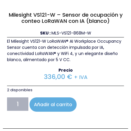
Milesight VS121-W – Sensor de ocupación y
conteo LoRaWAN con IA (blanco)
SKU :
MLS-VS121-868M-W
El Milesight VS121-W LoRaWAN® AI Workplace Occupancy
Sensor cuenta con detección impulsada por IA,
conectividad LoRaWAN® y WiFi 4, y un elegante diseño
blanco, alimentado por 5 V CC.
Precio
336,00
€
+ IVA
2 disponibles
Añadir al carrito