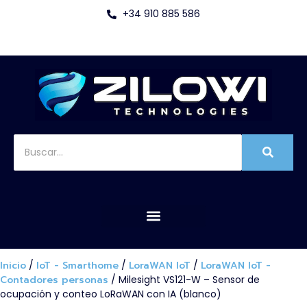
+34 910 885 586
Inicio
/
IoT - Smarthome
/
LoraWAN IoT
/
LoraWAN IoT -
Contadores personas
/ Milesight VS121-W – Sensor de
ocupación y conteo LoRaWAN con IA (blanco)