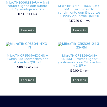
MikroTik L009UiGS-RM – Mini
router Gigabit con puerto
MikroTik CRS518-16XS-2XQ-
SFP y montaje en rack
RM – Switch de alto
rendimiento con 16 puertos
87,46
€
+ IVA
SFP28 y 2 puertos QSFP28
1.179,10
€
+ IVA
Leer más
Leer más
MikroTik CRS504-4XQ-IN –
MikroTik CRS326-24G-
Switch 100G compacto con
2S+RM – Switch Gigabit
4 puertos QSFP28
gestionado con 24 puertos
y 2 SFP+
589,02
€
+ IVA
157,00
€
+ IVA
Leer más
Leer más