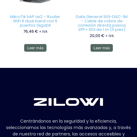
MikroTik hAP ax2 – Router
Data General 10G-DAC-1M
WiFi 6 dual band con 5
– Cable de cobre de
puertos Gigabit
conexión directa pasiva
SFP+ 10G de 1 m (3 pies)
76,46
€
+ IVA
20,00
€
+ IVA
Leer más
Leer más
Centrándonos en la seguridad y la eficiencia,
seleccionamos las tecnologías más avanzadas y, a través
de nuestra red de partners, las accesos accesibles y