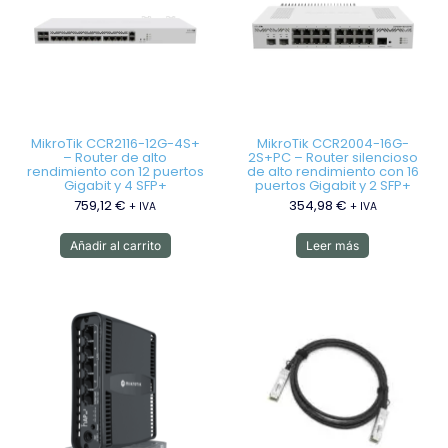
MikroTik CCR2116-12G-4S+
MikroTik CCR2004-16G-
– Router de alto
2S+PC – Router silencioso
rendimiento con 12 puertos
de alto rendimiento con 16
Gigabit y 4 SFP+
puertos Gigabit y 2 SFP+
759,12
€
354,98
€
+ IVA
+ IVA
Añadir al carrito
Leer más