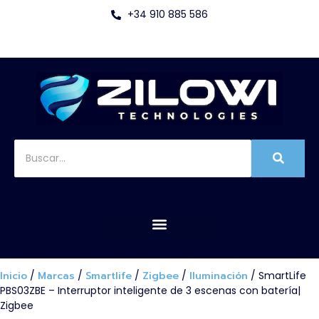
+34 910 885 586
Inicio
/
Marcas
/
Smartlife
/
Zigbee
/
Iluminación
/ SmartLife
PBS03ZBE – Interruptor inteligente de 3 escenas con batería|
Zigbee