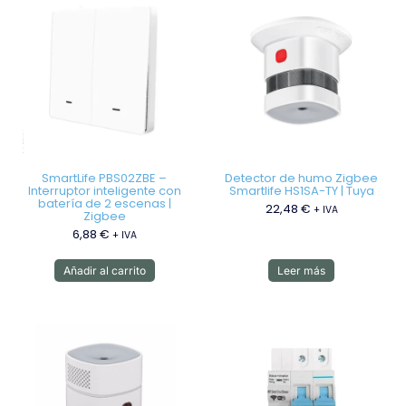
SmartLife PBS02ZBE –
Detector de humo Zigbee
Interruptor inteligente con
Smartlife HS1SA-TY | Tuya
batería de 2 escenas |
22,48
€
+ IVA
Zigbee
6,88
€
+ IVA
Añadir al carrito
Leer más