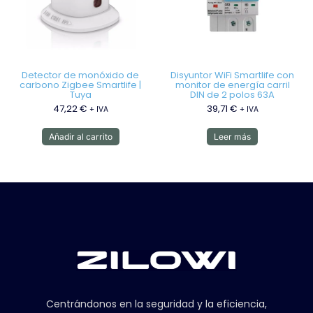
Detector de monóxido de
Disyuntor WiFi Smartlife con
carbono Zigbee Smartlife |
monitor de energía carril
Tuya
DIN de 2 polos 63A
47,22
€
39,71
€
+ IVA
+ IVA
Añadir al carrito
Leer más
Centrándonos en la seguridad y la eficiencia,