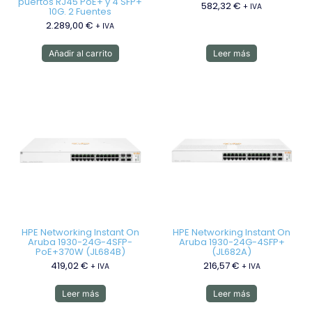
puertos RJ45 PoE+ y 4 SFP+
582,32
€
+ IVA
10G. 2 Fuentes
2.289,00
€
+ IVA
Añadir al carrito
Leer más
HPE Networking Instant On
HPE Networking Instant On
Aruba 1930-24G-4SFP-
Aruba 1930-24G-4SFP+
PoE+370W (JL684B)
(JL682A)
419,02
€
216,57
€
+ IVA
+ IVA
Leer más
Leer más