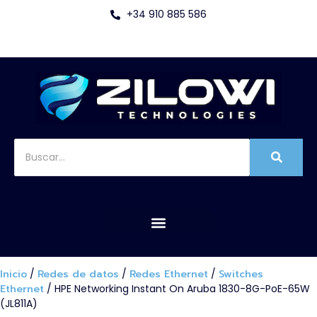
+34 910 885 586
Inicio
/
Redes de datos
/
Redes Ethernet
/
Switches
Ethernet
/ HPE Networking Instant On Aruba 1830-8G-PoE-65W
(JL811A)