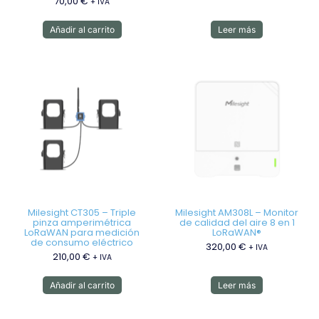
70,00
€
+ IVA
Añadir al carrito
Leer más
Milesight CT305 – Triple
Milesight AM308L – Monitor
pinza amperimétrica
de calidad del aire 8 en 1
LoRaWAN para medición
LoRaWAN®
de consumo eléctrico
320,00
€
+ IVA
210,00
€
+ IVA
Añadir al carrito
Leer más