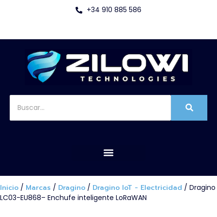
+34 910 885 586
Inicio
/
Marcas
/
Dragino
/
Dragino IoT - Electricidad
/ Dragino
LC03-EU868– Enchufe inteligente LoRaWAN