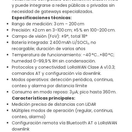
y puede integrarse a redes públicas o privadas sin
necesidad de gateways especializados
.
Especificaciones técnicas:
Rango de medición: 3 cm – 200 cm
Precisión: ±2 cm en 3–100 cm; ±5 % en 100–200 cm.
Campo de visión (FoV): ±9°, total 18°
Batería integrada: 2 400 mAh Li/SOCl₂, no
recargable; duración de varios años
Temperatura de funcionamiento: –40 °C…+80 °C;
humedad 0–99,9 % RH sin condensación
.
Protocolos y conectividad: LoRaWAN Clase A v1.0.3;
comandos AT y configuración vía downlink
.
Modos operativos: detección periódica, continua,
conteo y alarma por distancia límite
Consumo en modo reposo: 3 µA; pico hasta 360 m
.
Características principales:
Medición precisa de distancias con LiDAR
Múltiples modos de operación (regular, continua,
conteo, alarma)
Configuración remota vía Bluetooth AT o LoRaWAN
downlink