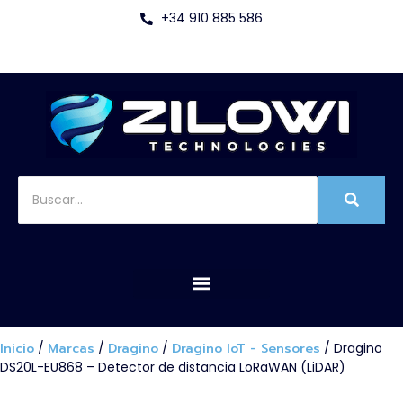
+34 910 885 586
Inicio
/
Marcas
/
Dragino
/
Dragino IoT - Sensores
/ Dragino
DS20L-EU868 – Detector de distancia LoRaWAN (LiDAR)