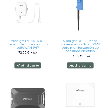
Milesight EM300-SLD –
Milesight CT101 – Pinza
Sensor de fugas de agua
amperimétrica LoRaWAN®
LoRaWAN IP67
para monitorización de
consumo eléctrico
72,00
€
+ IVA
84,00
€
+ IVA
Añadir al carrito
Añadir al carrito