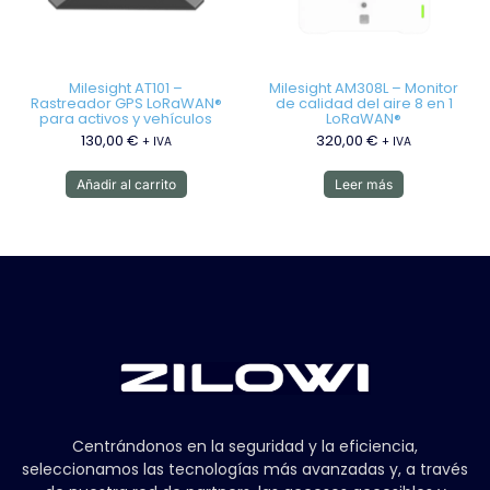
Milesight AT101 –
Milesight AM308L – Monitor
Rastreador GPS LoRaWAN®
de calidad del aire 8 en 1
para activos y vehículos
LoRaWAN®
130,00
€
320,00
€
+ IVA
+ IVA
Añadir al carrito
Leer más
Centrándonos en la seguridad y la eficiencia,
seleccionamos las tecnologías más avanzadas y, a través