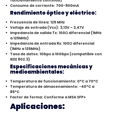
funcionamiento continuo)
Consumo de corriente:
700-900mA
Rendimiento óptico y eléctrico:
Frecuencia de línea:
125 MHz
Voltaje de entrada (Vcc):
3,13V – 3,47V
Impedancia de salida Tx:
100Ω diferencial (1MHz
a 125MHz)
Impedancia de entrada Rx:
100Ω diferencial
(1MHz a 125MHz)
Tasa de datos:
1Gbps a 10Gbps (compatible con
IEEE 802.3)
Especificaciones mecánicas y
medioambientales:
Temperatura de funcionamiento:
0°C a 70°C
Temperatura de almacenamiento:
-40°C a
85°C
Factor de forma:
Conforme a MSA SFP+
Aplicaciones: