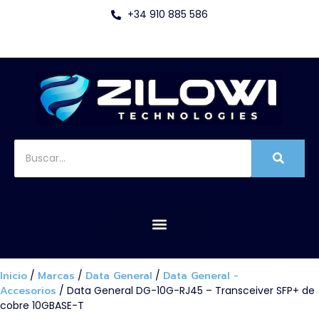
+34 910 885 586
Inicio
/
Marcas
/
Data General
/
Data General -
Accesorios
/ Data General DG-10G-RJ45 – Transceiver SFP+ de
cobre 10GBASE-T