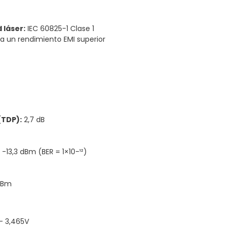
 láser:
IEC 60825-1 Clase 1
 un rendimiento EMI superior
(TDP):
2,7 dB
-13,3 dBm (BER = 1×10-¹²)
dBm
– 3,465V