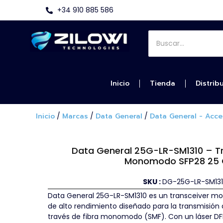
+34 910 885 586
Inicio
Tienda
Distrib
Inicio
/
Marcas
/
Data General
/
Data General - Acce
Data General 25G-LR-SM1310 – Tr
Monomodo SFP28 25
SKU :
DG-25G-LR-SM13
Data General 25G-LR-SM1310 es un transceiver 
de alto rendimiento diseñado para la transmisión
través de fibra monomodo (SMF). Con un láser DF