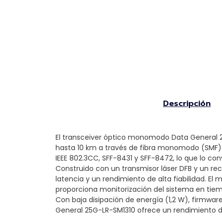
Descripción
El transceiver óptico monomodo Data General 25
hasta 10 km a través de fibra monomodo (SMF).
IEEE 802.3CC, SFF-8431 y SFF-8472, lo que lo co
Construido con un transmisor láser DFB y un re
latencia y un rendimiento de alta fiabilidad. E
proporciona monitorización del sistema en tiempo
Con baja disipación de energía (1,2 W), firmwa
General 25G-LR-SM1310 ofrece un rendimiento d