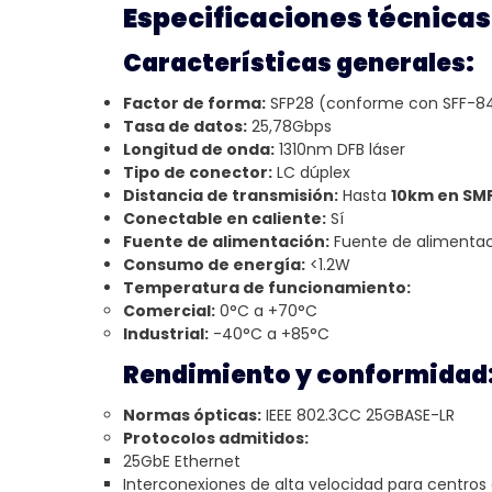
Especificaciones técnicas
Características generales:
Factor de forma:
SFP28 (conforme con SFF-84
Tasa de datos:
25,78Gbps
Longitud de onda:
1310nm DFB láser
Tipo de conector:
LC dúplex
Distancia de transmisión:
Hasta
10km en SM
Conectable en caliente:
Sí
Fuente de alimentación:
Fuente de alimentaci
Consumo de energía:
<1.2W
Temperatura de funcionamiento:
Comercial:
0°C a +70°C
Industrial:
-40°C a +85°C
Rendimiento y conformidad
Normas ópticas:
IEEE 802.3CC 25GBASE-LR
Protocolos admitidos:
25GbE Ethernet
Interconexiones de alta velocidad para centros