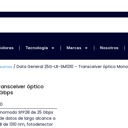
uidores
Tecnología
Marcas
Nosotros
sorios
/ Data General 25G-LR-SM1310 – Transceiver óptico Mo
ansceiver óptico
 Gbps
10
monomodo SFP28 de 25 Gbps
 de datos de largo alcance a
B de 1310 nm, fotodetector