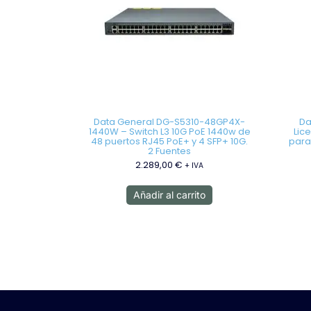
Data General DG-S5310-48GP4X-
Da
1440W – Switch L3 10G PoE 1440w de
Lic
48 puertos RJ45 PoE+ y 4 SFP+ 10G.
para
2 Fuentes
2.289,00
€
+ IVA
Añadir al carrito