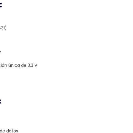
:
31)
F
ón única de 3,3 V
:
 de datos