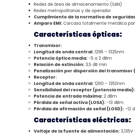
Redes de área de almacenamiento (SAN)
Redes metropolitanas y de operador
Cumplimiento de la normativa de seguridad
Amparo EMI:
Carcasa totalmente metálica para
Características ópticas:
Transmisor:
Longitud de onda central:
1295 – 1325nm
Potencia óptica media:
-5 a 2 dBm
Relación de extinción:
3,5 dB min
Penalización por dispersión del transmisor 
Receptor:
Longitud de onda central:
1260 – 1350nm
Sensibilidad del receptor (potencia media):
Potencia de entrada máxima:
2 dBm
Pérdida de señal activa (LOSA):
-13 dBm
Pérdida de afirmación de señal (LOSD):
-12 
Características eléctricas:
Voltaje de la fuente de alimentación:
3,135V 