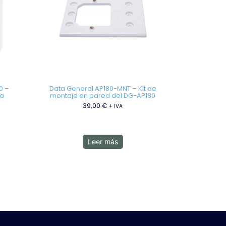
0 –
Data General AP180-MNT – Kit de
ta
montaje en pared del DG-AP180
39,00
€
+ IVA
Leer más