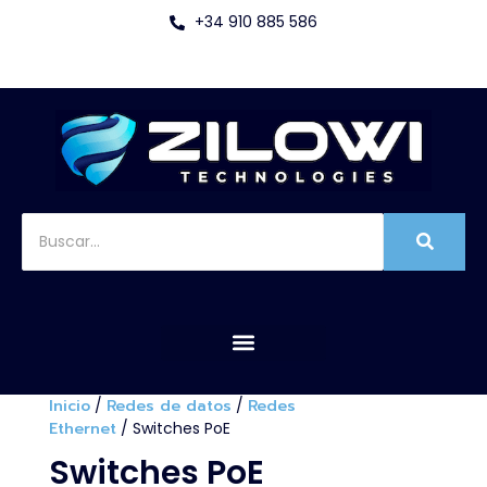
+34 910 885 586
Inicio
/
Redes de datos
/
Redes
Ethernet
/ Switches PoE
Switches PoE