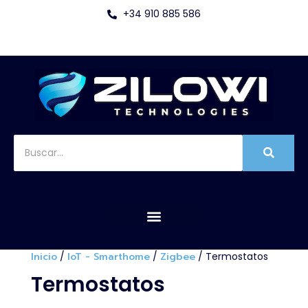
+34 910 885 586
Inicio
/
IoT - Smarthome
/
Zigbee
/ Termostatos
Termostatos