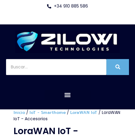
+34 910 885 586
Inicio
/
IoT - Smarthome
/
LoraWAN IoT
/ LoraWAN
IoT - Accesorios
LoraWAN IoT -