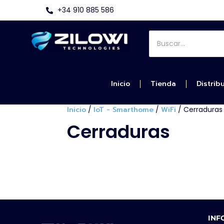
+34 910 885 586
Inicio
Tienda
Distrib
Inicio
/
IoT - Smarthome
/
WiFi
/ Cerraduras
Cerraduras
INF