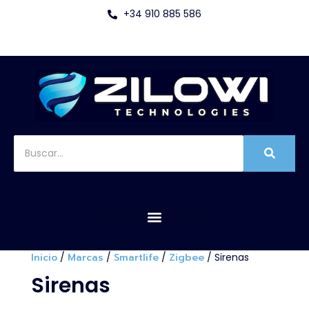
+34 910 885 586
Inicio
/
Marcas
/
Smartlife
/
Zigbee
/ Sirenas
Sirenas