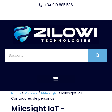
+34 910 885 586
Inicio
/
Marcas
/
Milesight
/ Milesight IoT -
Contadores de personas
Milesight IoT -