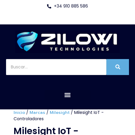
+34 910 885 586
Inicio
/
Marcas
/
Milesight
/ Milesight IoT -
Controladores
Milesight IoT -