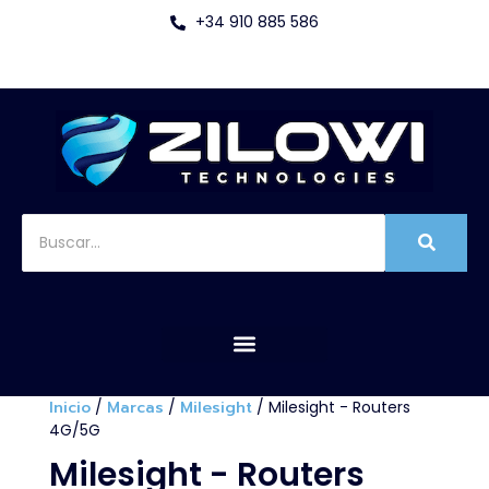
+34 910 885 586
Inicio
/
Marcas
/
Milesight
/ Milesight - Routers
4G/5G
Milesight - Routers