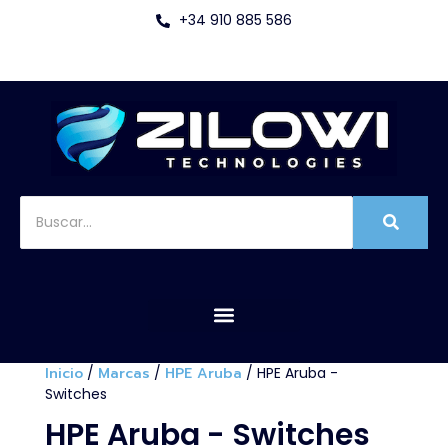
+34 910 885 586
Inicio
/
Marcas
/
HPE Aruba
/ HPE Aruba -
Switches
HPE Aruba - Switches