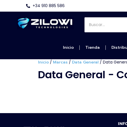
+34 910 885 586
Inicio
Tienda
Distrib
Inicio
/
Marcas
/
Data General
/ Data Genera
Data General - C
INF